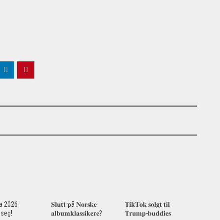
za 2026
𝐒𝐥𝐮𝐭𝐭 𝐩å 𝐍𝐨𝐫𝐬𝐤𝐞
𝐓𝐢𝐤𝐓𝐨𝐤 𝐬𝐨𝐥𝐠𝐭 𝐭𝐢𝐥
seg!
𝐚𝐥𝐛𝐮𝐦𝐤𝐥𝐚𝐬𝐬𝐢𝐤𝐞𝐫𝐞?
𝐓𝐫𝐮𝐦𝐩-𝐛𝐮𝐝𝐝𝐢𝐞𝐬