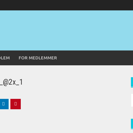
DLEM
FOR MEDLEMMER
n_@2x_1
S
f