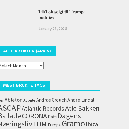
𝐓𝐢𝐤𝐓𝐨𝐤 𝐬𝐨𝐥𝐠𝐭 𝐭𝐢𝐥 𝐓𝐫𝐮𝐦𝐩-
𝐛𝐮𝐝𝐝𝐢𝐞𝐬
January 28, 2026
ALLE ARTIKLER (ARKIV)
lle
rtikler
arkiv)
MEST BRUKTE TAGS
Ableton
Andrae Crouch
Andre Lindal
Aconte
018
ASCAP
Atle Bakken
Atlantic Records
Dagens
Ballade
CORONA
Daffi
Gramo
Næringsliv
EDM
Ibiza
Europa