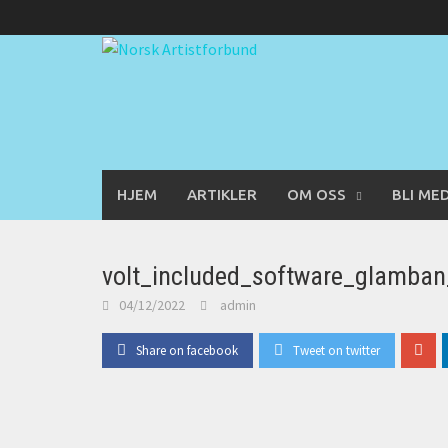
Skip
to
content
HJEM
ARTIKLER
OM OSS
BLI ME
volt_included_software_glamba
04/12/2022
admin
Share on facebook
Tweet on twitter