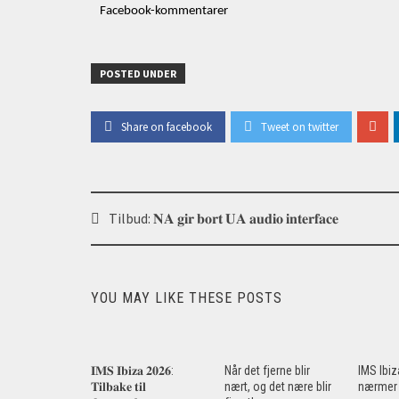
Facebook-kommentarer
POSTED UNDER
Share on facebook
Tweet on twitter
Post
Tilbud: 𝐍𝐀 𝐠𝐢𝐫 𝐛𝐨𝐫𝐭 𝐔𝐀 𝐚𝐮𝐝𝐢𝐨 𝐢𝐧𝐭𝐞𝐫𝐟𝐚𝐜𝐞
navigation
YOU MAY LIKE THESE POSTS
𝐈𝐌𝐒 𝐈𝐛𝐢𝐳𝐚 𝟐𝟎𝟐𝟔:
Når det fjerne blir
IMS Ibi
𝐓𝐢𝐥𝐛𝐚𝐤𝐞 𝐭𝐢𝐥
nært, og det nære blir
nærmer 