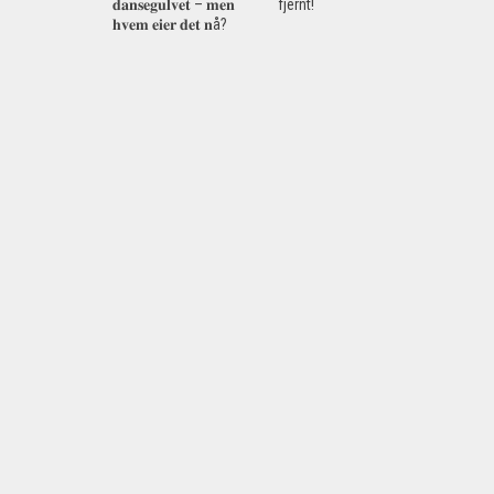
𝐝𝐚𝐧𝐬𝐞𝐠𝐮𝐥𝐯𝐞𝐭 – 𝐦𝐞𝐧
fjernt!
𝐡𝐯𝐞𝐦 𝐞𝐢𝐞𝐫 𝐝𝐞𝐭 𝐧å?