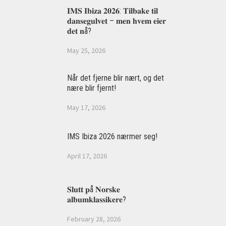
𝐈𝐌𝐒 𝐈𝐛𝐢𝐳𝐚 𝟐𝟎𝟐𝟔: 𝐓𝐢𝐥𝐛𝐚𝐤𝐞 𝐭𝐢𝐥
𝐝𝐚𝐧𝐬𝐞𝐠𝐮𝐥𝐯𝐞𝐭 – 𝐦𝐞𝐧 𝐡𝐯𝐞𝐦 𝐞𝐢𝐞𝐫
𝐝𝐞𝐭 𝐧å?
May 25, 2026
Når det fjerne blir nært, og det
nære blir fjernt!
May 17, 2026
IMS Ibiza 2026 nærmer seg!
April 17, 2026
𝐒𝐥𝐮𝐭𝐭 𝐩å 𝐍𝐨𝐫𝐬𝐤𝐞
𝐚𝐥𝐛𝐮𝐦𝐤𝐥𝐚𝐬𝐬𝐢𝐤𝐞𝐫𝐞?
February 28, 2026