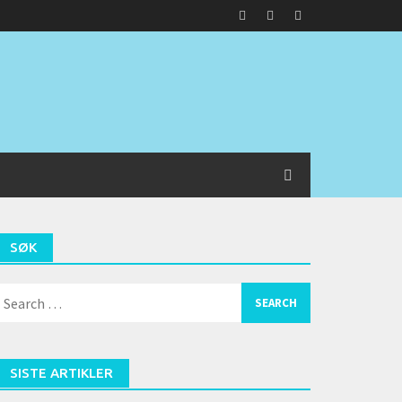
SØK
earch
or:
SISTE ARTIKLER