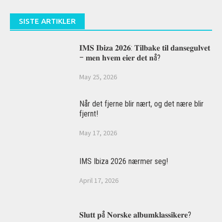
SISTE ARTIKLER
𝐈𝐌𝐒 𝐈𝐛𝐢𝐳𝐚 𝟐𝟎𝟐𝟔: 𝐓𝐢𝐥𝐛𝐚𝐤𝐞 𝐭𝐢𝐥 𝐝𝐚𝐧𝐬𝐞𝐠𝐮𝐥𝐯𝐞𝐭
– 𝐦𝐞𝐧 𝐡𝐯𝐞𝐦 𝐞𝐢𝐞𝐫 𝐝𝐞𝐭 𝐧å?
May 25, 2026
Når det fjerne blir nært, og det nære blir
fjernt!
May 17, 2026
IMS Ibiza 2026 nærmer seg!
April 17, 2026
𝐒𝐥𝐮𝐭𝐭 𝐩å 𝐍𝐨𝐫𝐬𝐤𝐞 𝐚𝐥𝐛𝐮𝐦𝐤𝐥𝐚𝐬𝐬𝐢𝐤𝐞𝐫𝐞?