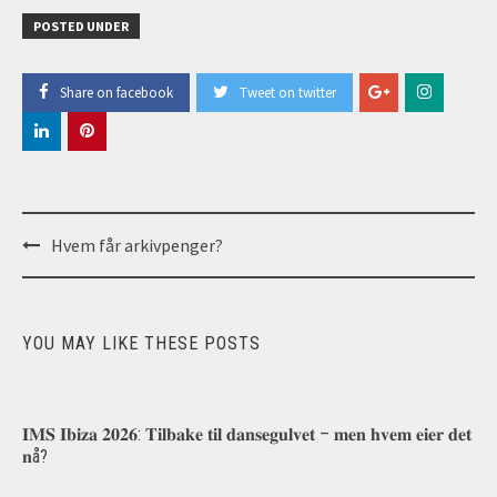
POSTED UNDER
Share on facebook
Tweet on twitter
Post
Hvem får arkivpenger?
navigation
YOU MAY LIKE THESE POSTS
𝐈𝐌𝐒 𝐈𝐛𝐢𝐳𝐚 𝟐𝟎𝟐𝟔: 𝐓𝐢𝐥𝐛𝐚𝐤𝐞 𝐭𝐢𝐥 𝐝𝐚𝐧𝐬𝐞𝐠𝐮𝐥𝐯𝐞𝐭 – 𝐦𝐞𝐧 𝐡𝐯𝐞𝐦 𝐞𝐢𝐞𝐫 𝐝𝐞𝐭
𝐧å?