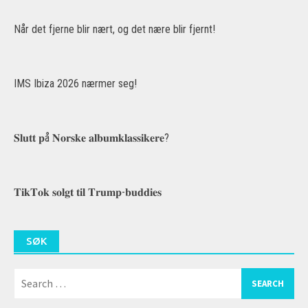
Når det fjerne blir nært, og det nære blir fjernt!
IMS Ibiza 2026 nærmer seg!
𝐒𝐥𝐮𝐭𝐭 𝐩å 𝐍𝐨𝐫𝐬𝐤𝐞 𝐚𝐥𝐛𝐮𝐦𝐤𝐥𝐚𝐬𝐬𝐢𝐤𝐞𝐫𝐞?
𝐓𝐢𝐤𝐓𝐨𝐤 𝐬𝐨𝐥𝐠𝐭 𝐭𝐢𝐥 𝐓𝐫𝐮𝐦𝐩-𝐛𝐮𝐝𝐝𝐢𝐞𝐬
SØK
Search
for: