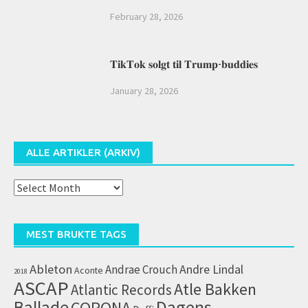
February 28, 2026
𝐓𝐢𝐤𝐓𝐨𝐤 𝐬𝐨𝐥𝐠𝐭 𝐭𝐢𝐥 𝐓𝐫𝐮𝐦𝐩-𝐛𝐮𝐝𝐝𝐢𝐞𝐬
January 28, 2026
ALLE ARTIKLER (ARKIV)
Alle
artikler
(arkiv)
MEST BRUKTE TAGS
Ableton
Andrae Crouch
Andre Lindal
Aconte
2018
ASCAP
Atle Bakken
Atlantic Records
Dagens
Ballade
CORONA