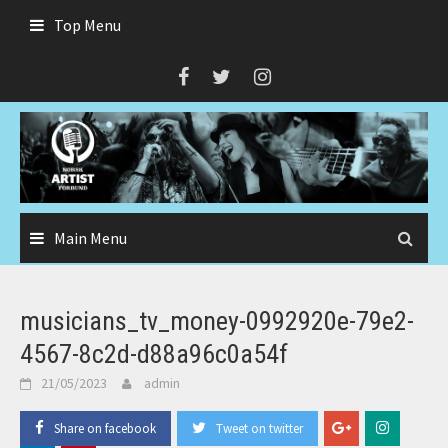
Skip
Top Menu
to
content
Main Menu
musicians_tv_money-0992920e-79e2-
4567-8c2d-d88a96c0a54f
21/05/2023
admin
Share on facebook
Tweet on twitter