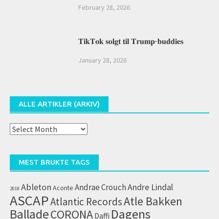
February 28, 2026
𝐓𝐢𝐤𝐓𝐨𝐤 𝐬𝐨𝐥𝐠𝐭 𝐭𝐢𝐥 𝐓𝐫𝐮𝐦𝐩-𝐛𝐮𝐝𝐝𝐢𝐞𝐬
January 28, 2026
ALLE ARTIKLER (ARKIV)
Alle
artikler
(arkiv)
MEST BRUKTE TAGS
Ableton
Andrae Crouch
Andre Lindal
Aconte
2018
ASCAP
Atle Bakken
Atlantic Records
Dagens
Ballade
CORONA
Daffi