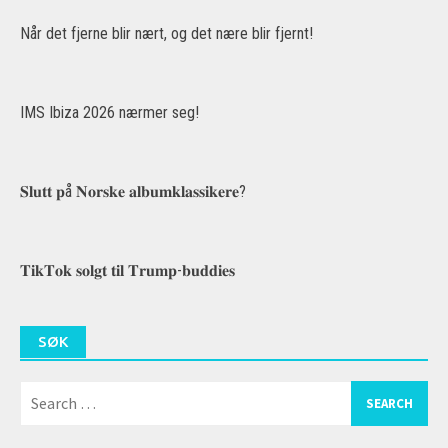
Når det fjerne blir nært, og det nære blir fjernt!
IMS Ibiza 2026 nærmer seg!
𝐒𝐥𝐮𝐭𝐭 𝐩å 𝐍𝐨𝐫𝐬𝐤𝐞 𝐚𝐥𝐛𝐮𝐦𝐤𝐥𝐚𝐬𝐬𝐢𝐤𝐞𝐫𝐞?
𝐓𝐢𝐤𝐓𝐨𝐤 𝐬𝐨𝐥𝐠𝐭 𝐭𝐢𝐥 𝐓𝐫𝐮𝐦𝐩-𝐛𝐮𝐝𝐝𝐢𝐞𝐬
SØK
Search
for: