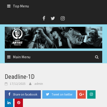
Skip
Top Menu
to
content
Main Menu
Deadline-1D
17/12/2025
admin
Share on facebook
Tweet on twitter