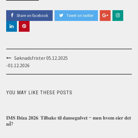
Share on facebook
Tweet on twitter
Post
Søknadsfrister 05.12.2025
navigation
-01.12.2026
YOU MAY LIKE THESE POSTS
𝐈𝐌𝐒 𝐈𝐛𝐢𝐳𝐚 𝟐𝟎𝟐𝟔: 𝐓𝐢𝐥𝐛𝐚𝐤𝐞 𝐭𝐢𝐥 𝐝𝐚𝐧𝐬𝐞𝐠𝐮𝐥𝐯𝐞𝐭 – 𝐦𝐞𝐧 𝐡𝐯𝐞𝐦 𝐞𝐢𝐞𝐫 𝐝𝐞𝐭
𝐧å?