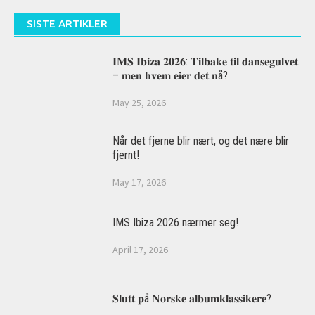
SISTE ARTIKLER
𝐈𝐌𝐒 𝐈𝐛𝐢𝐳𝐚 𝟐𝟎𝟐𝟔: 𝐓𝐢𝐥𝐛𝐚𝐤𝐞 𝐭𝐢𝐥 𝐝𝐚𝐧𝐬𝐞𝐠𝐮𝐥𝐯𝐞𝐭
– 𝐦𝐞𝐧 𝐡𝐯𝐞𝐦 𝐞𝐢𝐞𝐫 𝐝𝐞𝐭 𝐧å?
May 25, 2026
Når det fjerne blir nært, og det nære blir
fjernt!
May 17, 2026
IMS Ibiza 2026 nærmer seg!
April 17, 2026
𝐒𝐥𝐮𝐭𝐭 𝐩å 𝐍𝐨𝐫𝐬𝐤𝐞 𝐚𝐥𝐛𝐮𝐦𝐤𝐥𝐚𝐬𝐬𝐢𝐤𝐞𝐫𝐞?