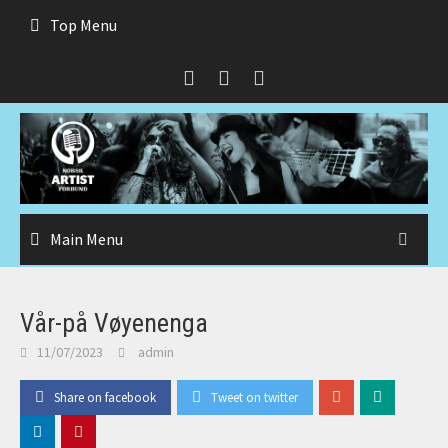
Skip
Top Menu
to
content
Main Menu
Vår-på Vøyenenga
11/07/2023
admin
Share on facebook
Tweet on twitter