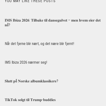
YOU MAY LIKE THESE POSTS
𝐈𝐌𝐒 𝐈𝐛𝐢𝐳𝐚 𝟐𝟎𝟐𝟔: 𝐓𝐢𝐥𝐛𝐚𝐤𝐞 𝐭𝐢𝐥 𝐝𝐚𝐧𝐬𝐞𝐠𝐮𝐥𝐯𝐞𝐭 – 𝐦𝐞𝐧 𝐡𝐯𝐞𝐦 𝐞𝐢𝐞𝐫 𝐝𝐞𝐭
𝐧å?
Når det fjerne blir nært, og det nære blir fjernt!
IMS Ibiza 2026 nærmer seg!
𝐒𝐥𝐮𝐭𝐭 𝐩å 𝐍𝐨𝐫𝐬𝐤𝐞 𝐚𝐥𝐛𝐮𝐦𝐤𝐥𝐚𝐬𝐬𝐢𝐤𝐞𝐫𝐞?
𝐓𝐢𝐤𝐓𝐨𝐤 𝐬𝐨𝐥𝐠𝐭 𝐭𝐢𝐥 𝐓𝐫𝐮𝐦𝐩-𝐛𝐮𝐝𝐝𝐢𝐞𝐬