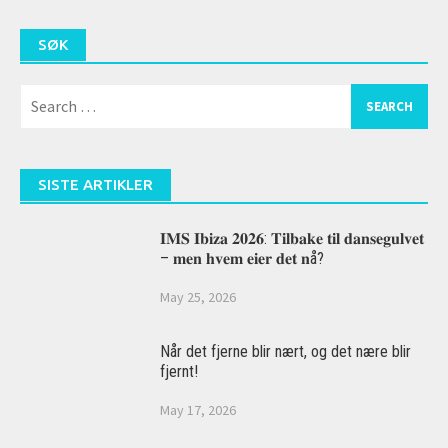
SØK
Search
for:
SISTE ARTIKLER
𝐈𝐌𝐒 𝐈𝐛𝐢𝐳𝐚 𝟐𝟎𝟐𝟔: 𝐓𝐢𝐥𝐛𝐚𝐤𝐞 𝐭𝐢𝐥 𝐝𝐚𝐧𝐬𝐞𝐠𝐮𝐥𝐯𝐞𝐭
– 𝐦𝐞𝐧 𝐡𝐯𝐞𝐦 𝐞𝐢𝐞𝐫 𝐝𝐞𝐭 𝐧å?
May 25, 2026
Når det fjerne blir nært, og det nære blir
fjernt!
May 17, 2026