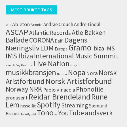
(arkiv)
MEST BRUKTE TAGS
Ableton
Andrae Crouch
Andre Lindal
Aconte
2018
ASCAP
Atle Bakken
Atlantic Records
Dagens
Ballade
CORONA
Daffi
Gramo
Næringsliv
EDM
IMS
Ibiza
Europa
IMS Ibiza
International Music Summit
Live Nation
Korona
major
Knut Aafløy
musikkbransjen
Nopa
Norsk
Nora
Napster
Norsk Artistforbund
Aristforbund
NRK
Norway
Phonofile
Paolo vinaccia
Reidar Brendeland
Rune
produsent
Lem
Spotify
Streaming
Sæmund
russelåt
Tono
åndsverk
YouTube
Fiskvik
Terje Rypdal
vg