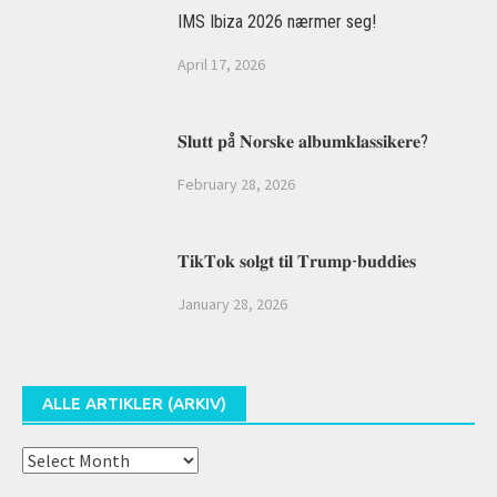
IMS Ibiza 2026 nærmer seg!
April 17, 2026
𝐒𝐥𝐮𝐭𝐭 𝐩å 𝐍𝐨𝐫𝐬𝐤𝐞 𝐚𝐥𝐛𝐮𝐦𝐤𝐥𝐚𝐬𝐬𝐢𝐤𝐞𝐫𝐞?
February 28, 2026
𝐓𝐢𝐤𝐓𝐨𝐤 𝐬𝐨𝐥𝐠𝐭 𝐭𝐢𝐥 𝐓𝐫𝐮𝐦𝐩-𝐛𝐮𝐝𝐝𝐢𝐞𝐬
January 28, 2026
ALLE ARTIKLER (ARKIV)
Alle
artikler