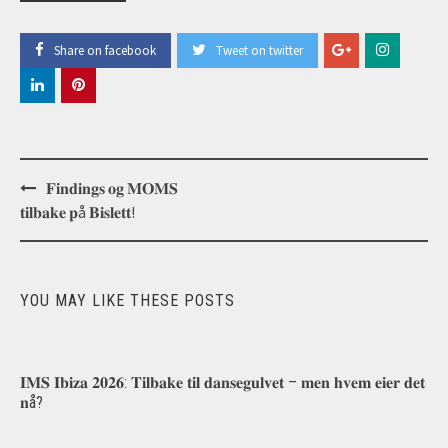
Share on facebook
Tweet on twitter
Post
𝐅𝐢𝐧𝐝𝐢𝐧𝐠𝐬 𝐨𝐠 𝐌𝐎𝐌𝐒
navigation
𝐭𝐢𝐥𝐛𝐚𝐤𝐞 𝐩å 𝐁𝐢𝐬𝐥𝐞𝐭𝐭!
YOU MAY LIKE THESE POSTS
𝐈𝐌𝐒 𝐈𝐛𝐢𝐳𝐚 𝟐𝟎𝟐𝟔: 𝐓𝐢𝐥𝐛𝐚𝐤𝐞 𝐭𝐢𝐥 𝐝𝐚𝐧𝐬𝐞𝐠𝐮𝐥𝐯𝐞𝐭 – 𝐦𝐞𝐧 𝐡𝐯𝐞𝐦 𝐞𝐢𝐞𝐫 𝐝𝐞𝐭
𝐧å?