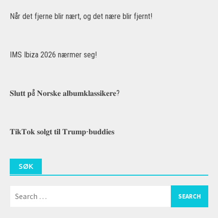
Når det fjerne blir nært, og det nære blir fjernt!
IMS Ibiza 2026 nærmer seg!
𝐒𝐥𝐮𝐭𝐭 𝐩å 𝐍𝐨𝐫𝐬𝐤𝐞 𝐚𝐥𝐛𝐮𝐦𝐤𝐥𝐚𝐬𝐬𝐢𝐤𝐞𝐫𝐞?
𝐓𝐢𝐤𝐓𝐨𝐤 𝐬𝐨𝐥𝐠𝐭 𝐭𝐢𝐥 𝐓𝐫𝐮𝐦𝐩-𝐛𝐮𝐝𝐝𝐢𝐞𝐬
SØK
Search
for: