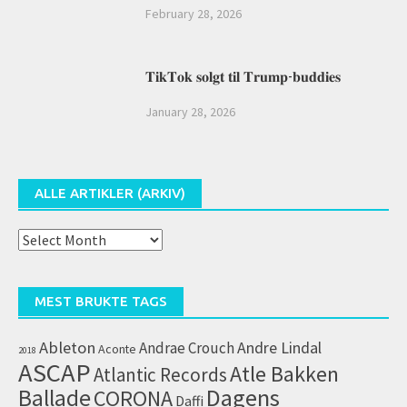
February 28, 2026
𝐓𝐢𝐤𝐓𝐨𝐤 𝐬𝐨𝐥𝐠𝐭 𝐭𝐢𝐥 𝐓𝐫𝐮𝐦𝐩-𝐛𝐮𝐝𝐝𝐢𝐞𝐬
January 28, 2026
ALLE ARTIKLER (ARKIV)
Alle
artikler
(arkiv)
MEST BRUKTE TAGS
Ableton
Andrae Crouch
Andre Lindal
Aconte
2018
ASCAP
Atle Bakken
Atlantic Records
Dagens
Ballade
CORONA
Daffi