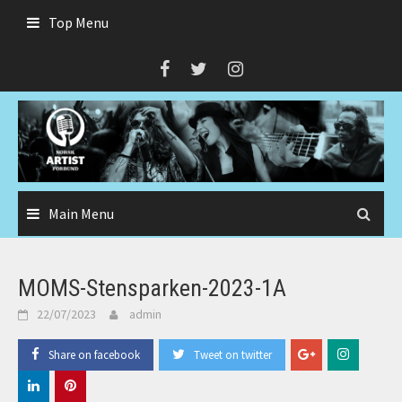
Skip
Top Menu
to
content
Main Menu
MOMS-Stensparken-2023-1A
22/07/2023
admin
Share on facebook
Tweet on twitter