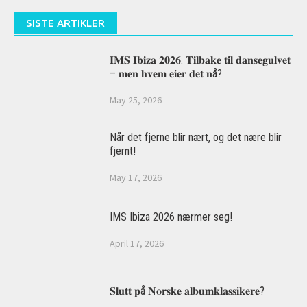
SISTE ARTIKLER
𝐈𝐌𝐒 𝐈𝐛𝐢𝐳𝐚 𝟐𝟎𝟐𝟔: 𝐓𝐢𝐥𝐛𝐚𝐤𝐞 𝐭𝐢𝐥 𝐝𝐚𝐧𝐬𝐞𝐠𝐮𝐥𝐯𝐞𝐭
– 𝐦𝐞𝐧 𝐡𝐯𝐞𝐦 𝐞𝐢𝐞𝐫 𝐝𝐞𝐭 𝐧å?
May 25, 2026
Når det fjerne blir nært, og det nære blir
fjernt!
May 17, 2026
IMS Ibiza 2026 nærmer seg!
April 17, 2026
𝐒𝐥𝐮𝐭𝐭 𝐩å 𝐍𝐨𝐫𝐬𝐤𝐞 𝐚𝐥𝐛𝐮𝐦𝐤𝐥𝐚𝐬𝐬𝐢𝐤𝐞𝐫𝐞?