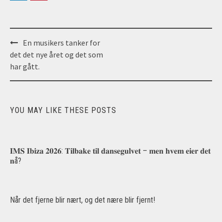
Post
En musikers tanker for
navigation
det det nye året og det som
har gått.
YOU MAY LIKE THESE POSTS
𝐈𝐌𝐒 𝐈𝐛𝐢𝐳𝐚 𝟐𝟎𝟐𝟔: 𝐓𝐢𝐥𝐛𝐚𝐤𝐞 𝐭𝐢𝐥 𝐝𝐚𝐧𝐬𝐞𝐠𝐮𝐥𝐯𝐞𝐭 – 𝐦𝐞𝐧 𝐡𝐯𝐞𝐦 𝐞𝐢𝐞𝐫 𝐝𝐞𝐭
𝐧å?
Når det fjerne blir nært, og det nære blir fjernt!