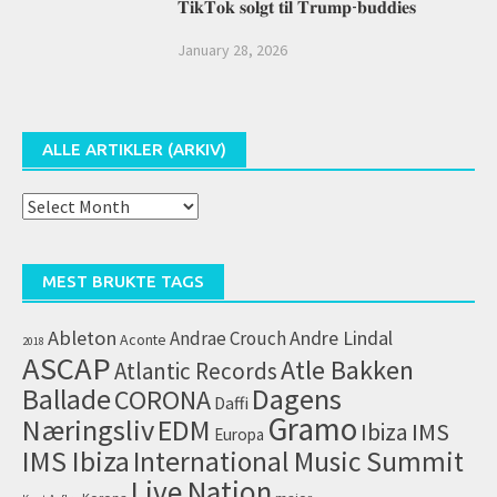
𝐓𝐢𝐤𝐓𝐨𝐤 𝐬𝐨𝐥𝐠𝐭 𝐭𝐢𝐥 𝐓𝐫𝐮𝐦𝐩-𝐛𝐮𝐝𝐝𝐢𝐞𝐬
January 28, 2026
ALLE ARTIKLER (ARKIV)
Alle
artikler
(arkiv)
MEST BRUKTE TAGS
Ableton
Andrae Crouch
Andre Lindal
Aconte
2018
ASCAP
Atle Bakken
Atlantic Records
Dagens
Ballade
CORONA
Daffi
Gramo
Næringsliv
EDM
IMS
Ibiza
Europa
IMS Ibiza
International Music Summit
Live Nation