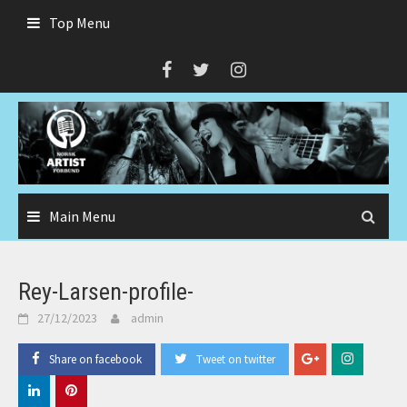
Skip
Top Menu
to
content
Main Menu
Rey-Larsen-profile-
27/12/2023
admin
Share on facebook
Tweet on twitter