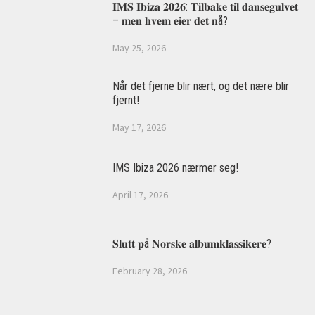
𝐈𝐌𝐒 𝐈𝐛𝐢𝐳𝐚 𝟐𝟎𝟐𝟔: 𝐓𝐢𝐥𝐛𝐚𝐤𝐞 𝐭𝐢𝐥 𝐝𝐚𝐧𝐬𝐞𝐠𝐮𝐥𝐯𝐞𝐭
– 𝐦𝐞𝐧 𝐡𝐯𝐞𝐦 𝐞𝐢𝐞𝐫 𝐝𝐞𝐭 𝐧å?
May 25, 2026
Når det fjerne blir nært, og det nære blir
fjernt!
May 17, 2026
IMS Ibiza 2026 nærmer seg!
April 17, 2026
𝐒𝐥𝐮𝐭𝐭 𝐩å 𝐍𝐨𝐫𝐬𝐤𝐞 𝐚𝐥𝐛𝐮𝐦𝐤𝐥𝐚𝐬𝐬𝐢𝐤𝐞𝐫𝐞?
February 28, 2026