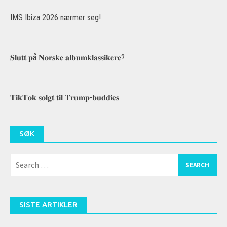
IMS Ibiza 2026 nærmer seg!
𝐒𝐥𝐮𝐭𝐭 𝐩å 𝐍𝐨𝐫𝐬𝐤𝐞 𝐚𝐥𝐛𝐮𝐦𝐤𝐥𝐚𝐬𝐬𝐢𝐤𝐞𝐫𝐞?
𝐓𝐢𝐤𝐓𝐨𝐤 𝐬𝐨𝐥𝐠𝐭 𝐭𝐢𝐥 𝐓𝐫𝐮𝐦𝐩-𝐛𝐮𝐝𝐝𝐢𝐞𝐬
SØK
Search
for:
SISTE ARTIKLER