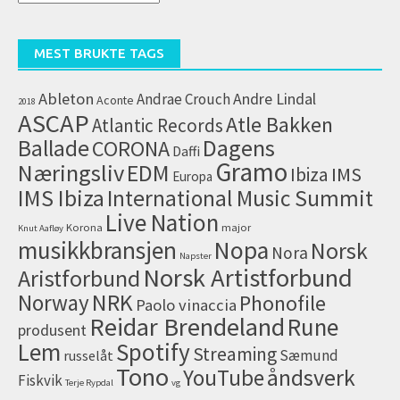
artikler
(arkiv)
MEST BRUKTE TAGS
Ableton
Andrae Crouch
Andre Lindal
Aconte
2018
ASCAP
Atle Bakken
Atlantic Records
Dagens
Ballade
CORONA
Daffi
Gramo
Næringsliv
EDM
IMS
Ibiza
Europa
IMS Ibiza
International Music Summit
Live Nation
Korona
major
Knut Aafløy
musikkbransjen
Nopa
Norsk
Nora
Napster
Norsk Artistforbund
Aristforbund
NRK
Norway
Phonofile
Paolo vinaccia
Reidar Brendeland
Rune
produsent
Lem
Spotify
Streaming
Sæmund
russelåt
Tono
åndsverk
YouTube
Fiskvik
Terje Rypdal
vg