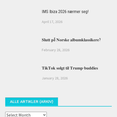
IMS Ibiza 2026 nærmer seg!
April 17, 2026
𝐒𝐥𝐮𝐭𝐭 𝐩å 𝐍𝐨𝐫𝐬𝐤𝐞 𝐚𝐥𝐛𝐮𝐦𝐤𝐥𝐚𝐬𝐬𝐢𝐤𝐞𝐫𝐞?
February 28, 2026
𝐓𝐢𝐤𝐓𝐨𝐤 𝐬𝐨𝐥𝐠𝐭 𝐭𝐢𝐥 𝐓𝐫𝐮𝐦𝐩-𝐛𝐮𝐝𝐝𝐢𝐞𝐬
January 28, 2026
ALLE ARTIKLER (ARKIV)
Alle