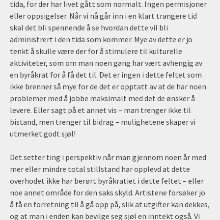
tida, for der har livet gått som normalt. Ingen permisjoner
eller oppsigelser. Når vi nå går inn i en klart trangere tid
skal det bli spennende å se hvordan dette vil bli
administrert i den tida som kommer. Mye av dette er jo
tenkt å skulle være der for å stimulere til kulturelle
aktiviteter, som om man noen gang har vært avhengig av
en byråkrat for å få det til. Det er ingen i dette feltet som
ikke brenner så mye for de det er opptatt av at de har noen
problemer med å jobbe maksimalt med det de ønsker å
levere. Eller sagt på et annet vis – man trenger ikke til
bistand, men trenger til bidrag – mulighetene skaper vi
utmerket godt sjøl!
Det setter ting i perspektiv når man gjennom noen år med
mer eller mindre total stillstand har opplevd at dette
overhodet ikke har berørt byråkratiet i dette feltet – eller
noe annet område for den saks skyld. Artistene forsøker jo
å få en forretning til å gå opp på, slik at utgifter kan dekkes,
og at man i enden kan bevilge seg sjøl en inntekt også. Vi