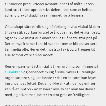
tilhører en produktiv del av samfunnet i så måte, i sterk
kontrast til den uproduktive delen – den som er helt ut
avhengig av tilskudd fra samfunnet for å fungere.
Vi har skapt våre verdier, og nå forlanger vi at vi skal få dem
tilbake slik at vi kan fortsette å jobbe med det vi liker best,
og som ikke minst alle andre ser ut til å sette stor pris på.
Det er mye å hente i en tid hvor det meste blir pulverisert
temmelig ofte. Her er det mye å ta tak i, og vi trenger til
alle som vil være en del av det.
Regjeringen har tatt initiativ til en ordning som finnes på
tilskudd.no
og der er det mulig å søke midler til frivillige
organisasjoner, og kan hende er det en del som kan føyes
inn under det feltet. Det er jo ikke slik at noen og enhver
kan få et inntrykk av at svært mye av det man har drevet
med, og driver med, bærer en stor grad av frivillighet.
Det dukket også opp en rapport i kjølvannet av en