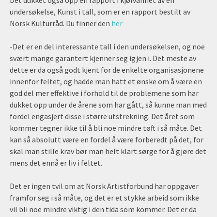
undersøkelse, Kunst i tall, som er en rapport bestilt av
Norsk Kulturråd. Du finner den
her
-Det er en del interessante tall i den undersøkelsen, og noe
svært mange garantert kjenner seg igjen i. Det meste av
dette er da også godt kjent for de enkelte organisasjonene
innenfor feltet, og hadde man hatt et ønske om å være en
god del mer effektive i forhold til de problemene som har
dukket opp under de årene som har gått, så kunne man med
fordel engasjert disse i større utstrekning. Det året som
kommer tegner ikke til å bli noe mindre tøft i så måte. Det
kan så absolutt være en fordel å være forberedt på det, for
skal man stille krav bør man helt klart sørge for å gjøre det
mens det ennå er liv i feltet.
Det er ingen tvil om at Norsk Artistforbund har oppgaver
framfor seg i så måte, og det er et stykke arbeid som ikke
vil bli noe mindre viktig i den tida som kommer. Det er da