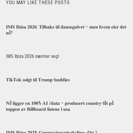
YOU MAY LIKE THESE POSTS
𝐈𝐌𝐒 𝐈𝐛𝐢𝐳𝐚 𝟐𝟎𝟐𝟔: 𝐓𝐢𝐥𝐛𝐚𝐤𝐞 𝐭𝐢𝐥 𝐝𝐚𝐧𝐬𝐞𝐠𝐮𝐥𝐯𝐞𝐭 – 𝐦𝐞𝐧 𝐡𝐯𝐞𝐦 𝐞𝐢𝐞𝐫 𝐝𝐞𝐭
𝐧å?
IMS Ibiza 2026 nærmer seg!
𝐓𝐢𝐤𝐓𝐨𝐤 𝐬𝐨𝐥𝐠𝐭 𝐭𝐢𝐥 𝐓𝐫𝐮𝐦𝐩-𝐛𝐮𝐝𝐝𝐢𝐞𝐬
𝐍å 𝐥𝐢𝐠𝐠𝐞𝐫 𝐞𝐧 𝟏𝟎𝟎% 𝐀𝐈 /𝐝𝐚𝐭𝐚 – 𝐩𝐫𝐨𝐝𝐮𝐬𝐞𝐫𝐭 𝐜𝐨𝐮𝐧𝐭𝐫𝐲-𝐥å𝐭 𝐩å
𝐭𝐨𝐩𝐩𝐞𝐧 𝐚𝐯 𝐁𝐢𝐥𝐥𝐛𝐨𝐚𝐫𝐝 𝐥𝐢𝐬𝐭𝐞𝐧𝐞 𝐢 𝐮𝐬𝐚
𝐈𝐌𝐒 𝐈𝐛𝐢𝐳𝐚 𝟐𝟎𝟐𝟓: 𝐆𝐞𝐧𝐞𝐫𝐚𝐬𝐣𝐨𝐧𝐬𝐮𝐭𝐯𝐞𝐤𝐬𝐥𝐢𝐧𝐠 -dag 1