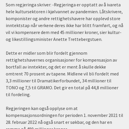
Som regjeringa skriver: -Regjeringa er opptatt av å ivareta
hele kultursektoren i kjølvannet av pandemien. Låtskrivere,
komponister og andre rettighetshavere har opplevd store
inntektstap når verkene deres ikke har blitt framført, og nå
vil vi kompensere dem med 45 millioner kroner, sier kultur-
og likestillingsminister Anette Trettebergstuen.
Dette er midler som blir fordelt gjennom
rettighetshavernes organisasjoner for kompensasjon av
bortfall av inntekter, og det er ment å skulle dekke
omtrent 70 prosent av tapene. Midlene vil bli fordelt med
3,3 millioner til Dramatikerforbundet, 34 millioner til
TONO og 7,5 til GRAMO. Det gir en total på 44,8 millioner
til fordeling.
Regjeringen kan også opplyse om at
kompensasjonsordningen for perioden 1. november 2021 til
28. februar 2022 nå også snart er søkbar, og den har en
ramme på 480 millioner kroner.