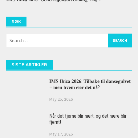
SØK
Search
for:
SISTE ARTIKLER
𝐈𝐌𝐒 𝐈𝐛𝐢𝐳𝐚 𝟐𝟎𝟐𝟔: 𝐓𝐢𝐥𝐛𝐚𝐤𝐞 𝐭𝐢𝐥 𝐝𝐚𝐧𝐬𝐞𝐠𝐮𝐥𝐯𝐞𝐭
– 𝐦𝐞𝐧 𝐡𝐯𝐞𝐦 𝐞𝐢𝐞𝐫 𝐝𝐞𝐭 𝐧å?
May 25, 2026
Når det fjerne blir nært, og det nære blir
fjernt!
May 17, 2026