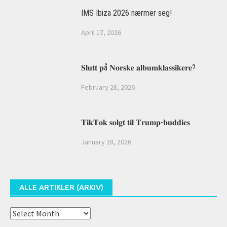
IMS Ibiza 2026 nærmer seg!
April 17, 2026
𝐒𝐥𝐮𝐭𝐭 𝐩å 𝐍𝐨𝐫𝐬𝐤𝐞 𝐚𝐥𝐛𝐮𝐦𝐤𝐥𝐚𝐬𝐬𝐢𝐤𝐞𝐫𝐞?
February 28, 2026
𝐓𝐢𝐤𝐓𝐨𝐤 𝐬𝐨𝐥𝐠𝐭 𝐭𝐢𝐥 𝐓𝐫𝐮𝐦𝐩-𝐛𝐮𝐝𝐝𝐢𝐞𝐬
January 28, 2026
ALLE ARTIKLER (ARKIV)
Alle
artikler