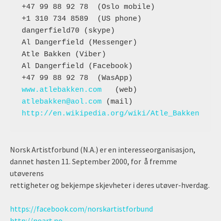
+47 99 88 92 78  (Oslo mobile)

+1 310 734 8589  (US phone)

dangerfield70 (skype)

Al Dangerfield (Messenger)

Atle Bakken (Viber)

Al Dangerfield (Facebook)

www.atlebakken.com
atlebakken@aol.com
http://en.wikipedia.org/wiki/Atle_Bakken
Norsk Artistforbund (N.A.) er en interesseorganisasjon,
dannet høsten 11. September 2000, for å fremme
utøverens
rettigheter og bekjempe skjevheter i deres utøver-hverdag.
https://facebook.com/norskartistforbund
http://noart.no
.