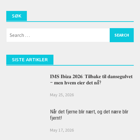
SØK
Search
for:
SISTE ARTIKLER
𝐈𝐌𝐒 𝐈𝐛𝐢𝐳𝐚 𝟐𝟎𝟐𝟔: 𝐓𝐢𝐥𝐛𝐚𝐤𝐞 𝐭𝐢𝐥 𝐝𝐚𝐧𝐬𝐞𝐠𝐮𝐥𝐯𝐞𝐭
– 𝐦𝐞𝐧 𝐡𝐯𝐞𝐦 𝐞𝐢𝐞𝐫 𝐝𝐞𝐭 𝐧å?
May 25, 2026
Når det fjerne blir nært, og det nære blir
fjernt!
May 17, 2026