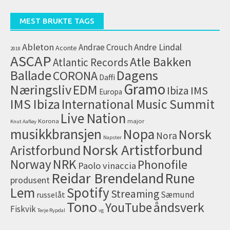
(arkiv)
MEST BRUKTE TAGS
Ableton
Andrae Crouch
Andre Lindal
Aconte
2018
ASCAP
Atle Bakken
Atlantic Records
Dagens
Ballade
CORONA
Daffi
Gramo
Næringsliv
EDM
IMS
Ibiza
Europa
IMS Ibiza
International Music Summit
Live Nation
Korona
major
Knut Aafløy
musikkbransjen
Nopa
Norsk
Nora
Napster
Norsk Artistforbund
Aristforbund
NRK
Norway
Phonofile
Paolo vinaccia
Reidar Brendeland
Rune
produsent
Lem
Spotify
Streaming
Sæmund
russelåt
Tono
åndsverk
YouTube
Fiskvik
Terje Rypdal
vg