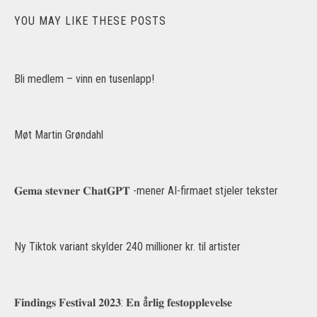
YOU MAY LIKE THESE POSTS
Bli medlem – vinn en tusenlapp!
Møt Martin Grøndahl
𝐆𝐞𝐦𝐚 𝐬𝐭𝐞𝐯𝐧𝐞𝐫 𝐂𝐡𝐚𝐭𝐆𝐏𝐓 -mener AI-firmaet stjeler tekster
Ny Tiktok variant skylder 240 millioner kr. til artister
𝐅𝐢𝐧𝐝𝐢𝐧𝐠𝐬 𝐅𝐞𝐬𝐭𝐢𝐯𝐚𝐥 𝟐𝟎𝟐𝟑: 𝐄𝐧 å𝐫𝐥𝐢𝐠 𝐟𝐞𝐬𝐭𝐨𝐩𝐩𝐥𝐞𝐯𝐞𝐥𝐬𝐞