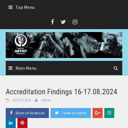
Skip
Top Menu
to
content
Main Menu
Accreditation Findings 16-17.08.2024
30/07/1924
admin
Share on facebook
Tweet on twitter