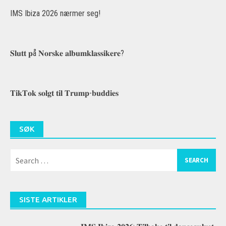
IMS Ibiza 2026 nærmer seg!
𝐒𝐥𝐮𝐭𝐭 𝐩å 𝐍𝐨𝐫𝐬𝐤𝐞 𝐚𝐥𝐛𝐮𝐦𝐤𝐥𝐚𝐬𝐬𝐢𝐤𝐞𝐫𝐞?
𝐓𝐢𝐤𝐓𝐨𝐤 𝐬𝐨𝐥𝐠𝐭 𝐭𝐢𝐥 𝐓𝐫𝐮𝐦𝐩-𝐛𝐮𝐝𝐝𝐢𝐞𝐬
SØK
Search
for:
SISTE ARTIKLER