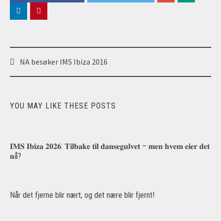
Post
NA besøker IMS Ibiza 2016
navigation
YOU MAY LIKE THESE POSTS
𝐈𝐌𝐒 𝐈𝐛𝐢𝐳𝐚 𝟐𝟎𝟐𝟔: 𝐓𝐢𝐥𝐛𝐚𝐤𝐞 𝐭𝐢𝐥 𝐝𝐚𝐧𝐬𝐞𝐠𝐮𝐥𝐯𝐞𝐭 – 𝐦𝐞𝐧 𝐡𝐯𝐞𝐦 𝐞𝐢𝐞𝐫 𝐝𝐞𝐭
𝐧å?
Når det fjerne blir nært, og det nære blir fjernt!