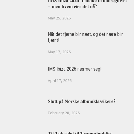
𝐈𝐌𝐒 𝐈𝐛𝐢𝐳𝐚 𝟐𝟎𝟐𝟔: 𝐓𝐢𝐥𝐛𝐚𝐤𝐞 𝐭𝐢𝐥 𝐝𝐚𝐧𝐬𝐞𝐠𝐮𝐥𝐯𝐞𝐭
– 𝐦𝐞𝐧 𝐡𝐯𝐞𝐦 𝐞𝐢𝐞𝐫 𝐝𝐞𝐭 𝐧å?
May 25, 2026
Når det fjerne blir nært, og det nære blir
fjernt!
May 17, 2026
IMS Ibiza 2026 nærmer seg!
April 17, 2026
𝐒𝐥𝐮𝐭𝐭 𝐩å 𝐍𝐨𝐫𝐬𝐤𝐞 𝐚𝐥𝐛𝐮𝐦𝐤𝐥𝐚𝐬𝐬𝐢𝐤𝐞𝐫𝐞?
February 28, 2026
𝐓𝐢𝐤𝐓𝐨𝐤 𝐬𝐨𝐥𝐠𝐭 𝐭𝐢𝐥 𝐓𝐫𝐮𝐦𝐩-𝐛𝐮𝐝𝐝𝐢𝐞𝐬