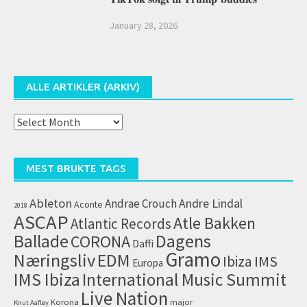
January 28, 2026
ALLE ARTIKLER (ARKIV)
Alle
artikler
(arkiv)
MEST BRUKTE TAGS
Ableton
Andrae Crouch
Andre Lindal
Aconte
2018
ASCAP
Atle Bakken
Atlantic Records
Dagens
Ballade
CORONA
Daffi
Gramo
Næringsliv
EDM
IMS
Ibiza
Europa
IMS Ibiza
International Music Summit
Live Nation
Korona
major
Knut Aafløy