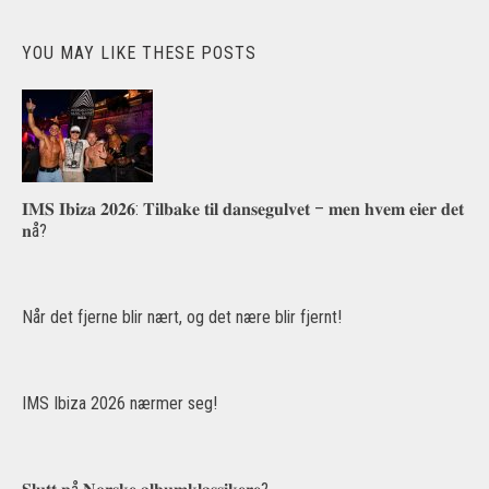
YOU MAY LIKE THESE POSTS
𝐈𝐌𝐒 𝐈𝐛𝐢𝐳𝐚 𝟐𝟎𝟐𝟔: 𝐓𝐢𝐥𝐛𝐚𝐤𝐞 𝐭𝐢𝐥 𝐝𝐚𝐧𝐬𝐞𝐠𝐮𝐥𝐯𝐞𝐭 – 𝐦𝐞𝐧 𝐡𝐯𝐞𝐦 𝐞𝐢𝐞𝐫 𝐝𝐞𝐭
𝐧å?
Når det fjerne blir nært, og det nære blir fjernt!
IMS Ibiza 2026 nærmer seg!