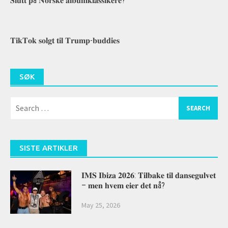
𝐒𝐥𝐮𝐭𝐭 𝐩å 𝐍𝐨𝐫𝐬𝐤𝐞 𝐚𝐥𝐛𝐮𝐦𝐤𝐥𝐚𝐬𝐬𝐢𝐤𝐞𝐫𝐞?
𝐓𝐢𝐤𝐓𝐨𝐤 𝐬𝐨𝐥𝐠𝐭 𝐭𝐢𝐥 𝐓𝐫𝐮𝐦𝐩-𝐛𝐮𝐝𝐝𝐢𝐞𝐬
SØK
Search
for:
SISTE ARTIKLER
𝐈𝐌𝐒 𝐈𝐛𝐢𝐳𝐚 𝟐𝟎𝟐𝟔: 𝐓𝐢𝐥𝐛𝐚𝐤𝐞 𝐭𝐢𝐥 𝐝𝐚𝐧𝐬𝐞𝐠𝐮𝐥𝐯𝐞𝐭
– 𝐦𝐞𝐧 𝐡𝐯𝐞𝐦 𝐞𝐢𝐞𝐫 𝐝𝐞𝐭 𝐧å?
May 25, 2026