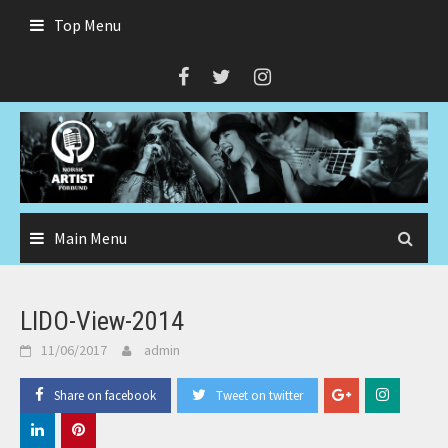
Skip
Top Menu
to
content
Main Menu
LIDO-View-2014
11/06/2017
admin
Share on facebook
Tweet on twitter