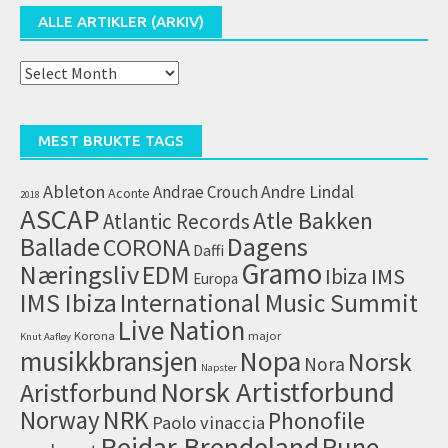
ALLE ARTIKLER (ARKIV)
Alle
artikler
(arkiv)
MEST BRUKTE TAGS
Ableton
Andrae Crouch
Andre Lindal
Aconte
2018
ASCAP
Atle Bakken
Atlantic Records
Dagens
Ballade
CORONA
Daffi
Gramo
Næringsliv
EDM
IMS
Ibiza
Europa
IMS Ibiza
International Music Summit
Live Nation
Korona
major
Knut Aafløy
musikkbransjen
Nopa
Norsk
Nora
Napster
Norsk Artistforbund
Aristforbund
NRK
Norway
Phonofile
Paolo vinaccia
Reidar Brendeland
Rune