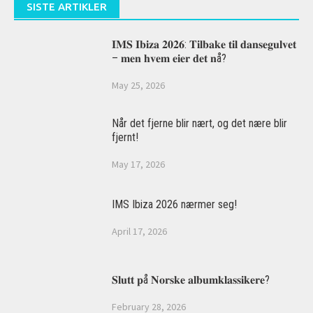
SISTE ARTIKLER
𝐈𝐌𝐒 𝐈𝐛𝐢𝐳𝐚 𝟐𝟎𝟐𝟔: 𝐓𝐢𝐥𝐛𝐚𝐤𝐞 𝐭𝐢𝐥 𝐝𝐚𝐧𝐬𝐞𝐠𝐮𝐥𝐯𝐞𝐭
– 𝐦𝐞𝐧 𝐡𝐯𝐞𝐦 𝐞𝐢𝐞𝐫 𝐝𝐞𝐭 𝐧å?
May 25, 2026
Når det fjerne blir nært, og det nære blir
fjernt!
May 17, 2026
IMS Ibiza 2026 nærmer seg!
April 17, 2026
𝐒𝐥𝐮𝐭𝐭 𝐩å 𝐍𝐨𝐫𝐬𝐤𝐞 𝐚𝐥𝐛𝐮𝐦𝐤𝐥𝐚𝐬𝐬𝐢𝐤𝐞𝐫𝐞?
February 28, 2026