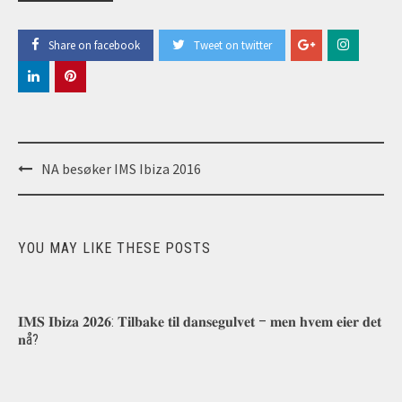
Share on facebook
Tweet on twitter
Post
NA besøker IMS Ibiza 2016
navigation
YOU MAY LIKE THESE POSTS
𝐈𝐌𝐒 𝐈𝐛𝐢𝐳𝐚 𝟐𝟎𝟐𝟔: 𝐓𝐢𝐥𝐛𝐚𝐤𝐞 𝐭𝐢𝐥 𝐝𝐚𝐧𝐬𝐞𝐠𝐮𝐥𝐯𝐞𝐭 – 𝐦𝐞𝐧 𝐡𝐯𝐞𝐦 𝐞𝐢𝐞𝐫 𝐝𝐞𝐭
𝐧å?