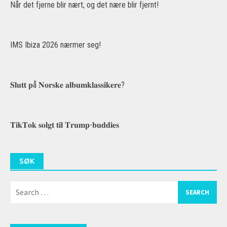
Når det fjerne blir nært, og det nære blir fjernt!
IMS Ibiza 2026 nærmer seg!
𝐒𝐥𝐮𝐭𝐭 𝐩å 𝐍𝐨𝐫𝐬𝐤𝐞 𝐚𝐥𝐛𝐮𝐦𝐤𝐥𝐚𝐬𝐬𝐢𝐤𝐞𝐫𝐞?
𝐓𝐢𝐤𝐓𝐨𝐤 𝐬𝐨𝐥𝐠𝐭 𝐭𝐢𝐥 𝐓𝐫𝐮𝐦𝐩-𝐛𝐮𝐝𝐝𝐢𝐞𝐬
SØK
Search
for: