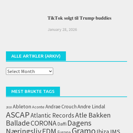
𝐓𝐢𝐤𝐓𝐨𝐤 𝐬𝐨𝐥𝐠𝐭 𝐭𝐢𝐥 𝐓𝐫𝐮𝐦𝐩-𝐛𝐮𝐝𝐝𝐢𝐞𝐬
January 28, 2026
ALLE ARTIKLER (ARKIV)
Alle
artikler
(arkiv)
MEST BRUKTE TAGS
Ableton
Andrae Crouch
Andre Lindal
Aconte
2018
ASCAP
Atle Bakken
Atlantic Records
Dagens
Ballade
CORONA
Daffi
Gramo
Næringsliv
EDM
IMS
Ibiza
Europa