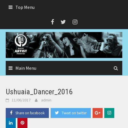
Skip
Top Menu
to
content
Main Menu
Ushuaia_Dancer_2016
11/06/2017
admin
Share on facebook
Tweet on twitter