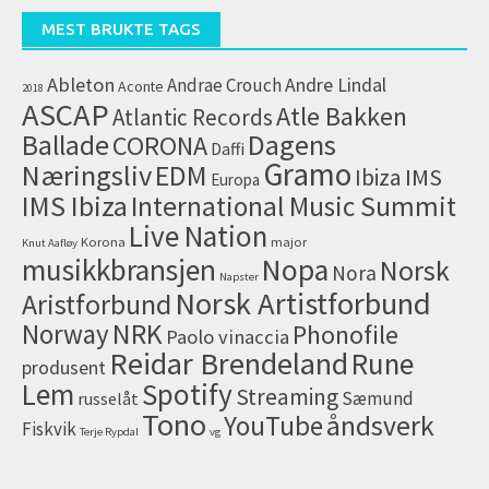
(arkiv)
MEST BRUKTE TAGS
Ableton
Andrae Crouch
Andre Lindal
Aconte
2018
ASCAP
Atle Bakken
Atlantic Records
Dagens
Ballade
CORONA
Daffi
Gramo
Næringsliv
EDM
IMS
Ibiza
Europa
IMS Ibiza
International Music Summit
Live Nation
Korona
major
Knut Aafløy
musikkbransjen
Nopa
Norsk
Nora
Napster
Norsk Artistforbund
Aristforbund
NRK
Norway
Phonofile
Paolo vinaccia
Reidar Brendeland
Rune
produsent
Lem
Spotify
Streaming
Sæmund
russelåt
Tono
åndsverk
YouTube
Fiskvik
Terje Rypdal
vg