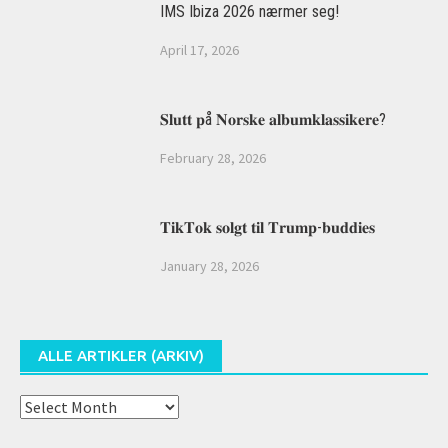
IMS Ibiza 2026 nærmer seg!
April 17, 2026
𝐒𝐥𝐮𝐭𝐭 𝐩å 𝐍𝐨𝐫𝐬𝐤𝐞 𝐚𝐥𝐛𝐮𝐦𝐤𝐥𝐚𝐬𝐬𝐢𝐤𝐞𝐫𝐞?
February 28, 2026
𝐓𝐢𝐤𝐓𝐨𝐤 𝐬𝐨𝐥𝐠𝐭 𝐭𝐢𝐥 𝐓𝐫𝐮𝐦𝐩-𝐛𝐮𝐝𝐝𝐢𝐞𝐬
January 28, 2026
ALLE ARTIKLER (ARKIV)
Alle
artikler