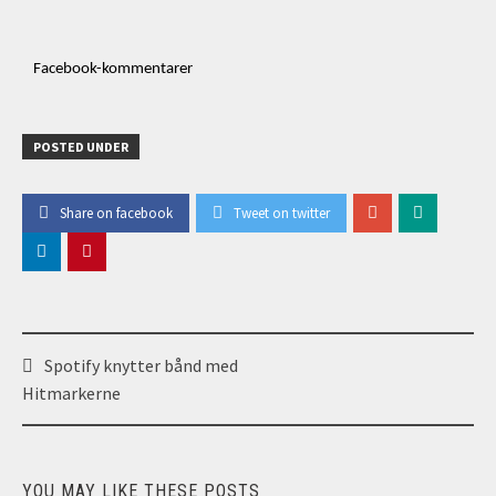
Facebook-kommentarer
POSTED UNDER
Share on facebook
Tweet on twitter
Post
Spotify knytter bånd med
navigation
Hitmarkerne
YOU MAY LIKE THESE POSTS