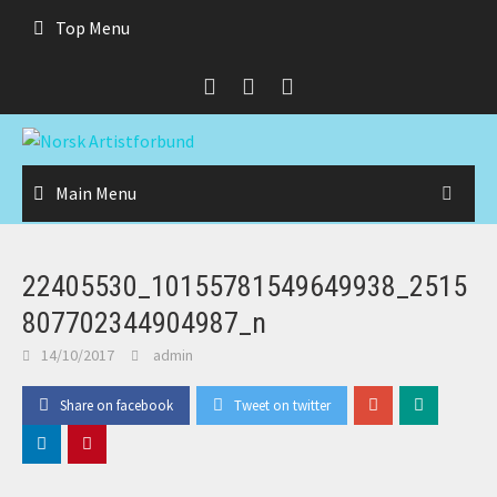
Skip
Top Menu
to
content
Main Menu
22405530_10155781549649938_2515
807702344904987_n
14/10/2017
admin
Share on facebook
Tweet on twitter