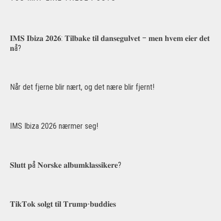
𝐈𝐌𝐒 𝐈𝐛𝐢𝐳𝐚 𝟐𝟎𝟐𝟔: 𝐓𝐢𝐥𝐛𝐚𝐤𝐞 𝐭𝐢𝐥 𝐝𝐚𝐧𝐬𝐞𝐠𝐮𝐥𝐯𝐞𝐭 – 𝐦𝐞𝐧 𝐡𝐯𝐞𝐦 𝐞𝐢𝐞𝐫 𝐝𝐞𝐭
𝐧å?
Når det fjerne blir nært, og det nære blir fjernt!
IMS Ibiza 2026 nærmer seg!
𝐒𝐥𝐮𝐭𝐭 𝐩å 𝐍𝐨𝐫𝐬𝐤𝐞 𝐚𝐥𝐛𝐮𝐦𝐤𝐥𝐚𝐬𝐬𝐢𝐤𝐞𝐫𝐞?
𝐓𝐢𝐤𝐓𝐨𝐤 𝐬𝐨𝐥𝐠𝐭 𝐭𝐢𝐥 𝐓𝐫𝐮𝐦𝐩-𝐛𝐮𝐝𝐝𝐢𝐞𝐬