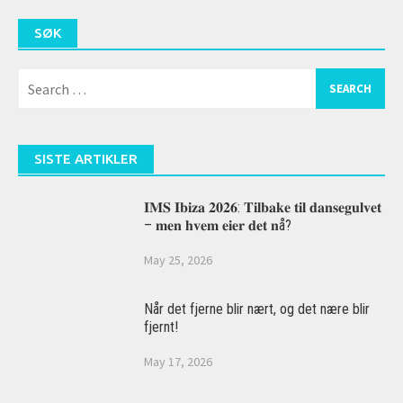
SØK
Search
for:
SISTE ARTIKLER
𝐈𝐌𝐒 𝐈𝐛𝐢𝐳𝐚 𝟐𝟎𝟐𝟔: 𝐓𝐢𝐥𝐛𝐚𝐤𝐞 𝐭𝐢𝐥 𝐝𝐚𝐧𝐬𝐞𝐠𝐮𝐥𝐯𝐞𝐭
– 𝐦𝐞𝐧 𝐡𝐯𝐞𝐦 𝐞𝐢𝐞𝐫 𝐝𝐞𝐭 𝐧å?
May 25, 2026
Når det fjerne blir nært, og det nære blir
fjernt!
May 17, 2026