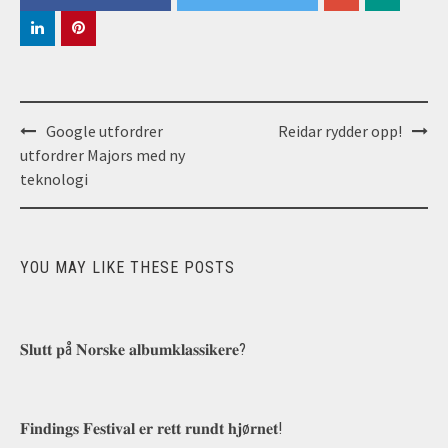
Post
Google utfordrer
Reidar rydder opp!
navigation
utfordrer Majors med ny
teknologi
YOU MAY LIKE THESE POSTS
𝐒𝐥𝐮𝐭𝐭 𝐩å 𝐍𝐨𝐫𝐬𝐤𝐞 𝐚𝐥𝐛𝐮𝐦𝐤𝐥𝐚𝐬𝐬𝐢𝐤𝐞𝐫𝐞?
𝐅𝐢𝐧𝐝𝐢𝐧𝐠𝐬 𝐅𝐞𝐬𝐭𝐢𝐯𝐚𝐥 𝐞𝐫 𝐫𝐞𝐭𝐭 𝐫𝐮𝐧𝐝𝐭 𝐡𝐣ø𝐫𝐧𝐞𝐭!