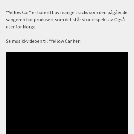
“Yellow Car” er bare ett av mange tracks som den pågående
sangeren har produsert som det står stor respekt av. Også
utenfor Norge.
Se musikkvideoen til “Yellow Car her :