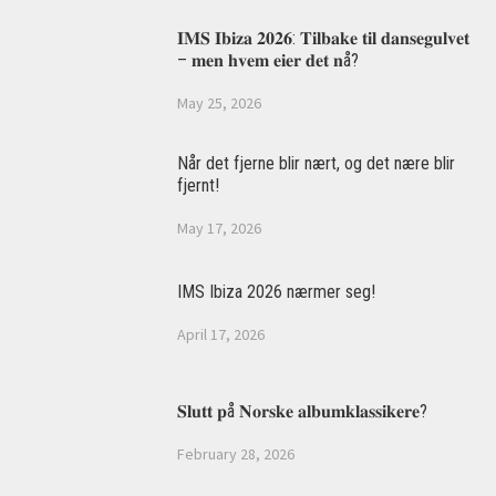
𝐈𝐌𝐒 𝐈𝐛𝐢𝐳𝐚 𝟐𝟎𝟐𝟔: 𝐓𝐢𝐥𝐛𝐚𝐤𝐞 𝐭𝐢𝐥 𝐝𝐚𝐧𝐬𝐞𝐠𝐮𝐥𝐯𝐞𝐭
– 𝐦𝐞𝐧 𝐡𝐯𝐞𝐦 𝐞𝐢𝐞𝐫 𝐝𝐞𝐭 𝐧å?
May 25, 2026
Når det fjerne blir nært, og det nære blir
fjernt!
May 17, 2026
IMS Ibiza 2026 nærmer seg!
April 17, 2026
𝐒𝐥𝐮𝐭𝐭 𝐩å 𝐍𝐨𝐫𝐬𝐤𝐞 𝐚𝐥𝐛𝐮𝐦𝐤𝐥𝐚𝐬𝐬𝐢𝐤𝐞𝐫𝐞?
February 28, 2026