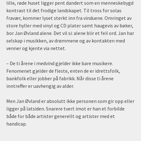
lille, røde huset ligger pent dandert som en menneskebygd
kontrast til det frodige landskapet. Til tross for solas
fravær, kommer lyset sterkt inn fra vinduene. Omringet av
store hyller med vinyl og CD plater samt haugevis av bøker,
bor Jan Øvland alene. Det vil si: alene blir et feil ord. Jan har
selskap i musikken, av drømmene og av kontakten med
venner og kjente via nettet.
– De ti årene i medvind gjelder ikke bare musikere.
Fenomenet gjelder de fleste, enten de er idrettsfolk,
bankfolk eller jobber på fabrikk. Når disse ti årene
inntreffer er uavhengig av alder.
Men Jan Øvland er absolutt ikke personen som gir opp eller
ligger på latsiden. Snarere tvert imot er han et forbilde
både for både artister generellt og artister med et
handicap.