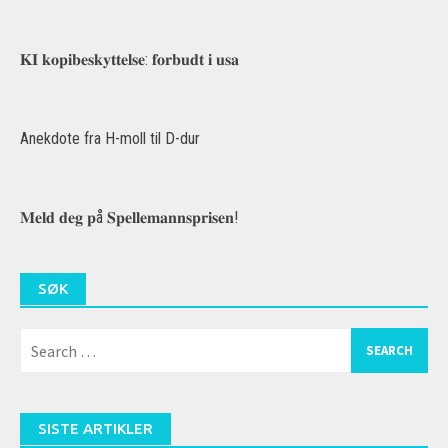
𝐊𝐈 𝐤𝐨𝐩𝐢𝐛𝐞𝐬𝐤𝐲𝐭𝐭𝐞𝐥𝐬𝐞: 𝐟𝐨𝐫𝐛𝐮𝐝𝐭 𝐢 𝐮𝐬𝐚
Anekdote fra H-moll til D-dur
𝐌𝐞𝐥𝐝 𝐝𝐞𝐠 𝐩å 𝐒𝐩𝐞𝐥𝐥𝐞𝐦𝐚𝐧𝐧𝐬𝐩𝐫𝐢𝐬𝐞𝐧!
SØK
Search
for:
SISTE ARTIKLER