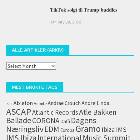
𝐓𝐢𝐤𝐓𝐨𝐤 𝐬𝐨𝐥𝐠𝐭 𝐭𝐢𝐥 𝐓𝐫𝐮𝐦𝐩-𝐛𝐮𝐝𝐝𝐢𝐞𝐬
January 28, 2026
ALLE ARTIKLER (ARKIV)
Alle
artikler
(arkiv)
MEST BRUKTE TAGS
Ableton
Andrae Crouch
Andre Lindal
Aconte
2018
ASCAP
Atle Bakken
Atlantic Records
Dagens
Ballade
CORONA
Daffi
Gramo
Næringsliv
EDM
IMS
Ibiza
Europa
IMS Ibiza
International Music Summit