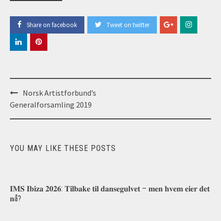
Share on facebook
Tweet on twitter
Post
Norsk Artistforbund’s
navigation
Generalforsamling 2019
YOU MAY LIKE THESE POSTS
𝐈𝐌𝐒 𝐈𝐛𝐢𝐳𝐚 𝟐𝟎𝟐𝟔: 𝐓𝐢𝐥𝐛𝐚𝐤𝐞 𝐭𝐢𝐥 𝐝𝐚𝐧𝐬𝐞𝐠𝐮𝐥𝐯𝐞𝐭 – 𝐦𝐞𝐧 𝐡𝐯𝐞𝐦 𝐞𝐢𝐞𝐫 𝐝𝐞𝐭
𝐧å?