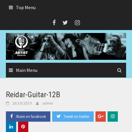
Skip
Top Menu
to
content
Main Menu
Reidar-Guitar-12B
26/10/2019
admin
Share on facebook
Tweet on twitter