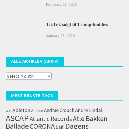
February 28, 2026
𝐓𝐢𝐤𝐓𝐨𝐤 𝐬𝐨𝐥𝐠𝐭 𝐭𝐢𝐥 𝐓𝐫𝐮𝐦𝐩-𝐛𝐮𝐝𝐝𝐢𝐞𝐬
January 28, 2026
ALLE ARTIKLER (ARKIV)
Alle
artikler
(arkiv)
MEST BRUKTE TAGS
Ableton
Andrae Crouch
Andre Lindal
Aconte
2018
ASCAP
Atle Bakken
Atlantic Records
Dagens
Ballade
CORONA
Daffi