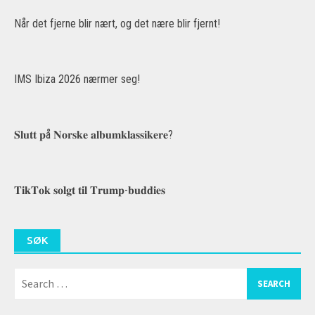
Når det fjerne blir nært, og det nære blir fjernt!
IMS Ibiza 2026 nærmer seg!
𝐒𝐥𝐮𝐭𝐭 𝐩å 𝐍𝐨𝐫𝐬𝐤𝐞 𝐚𝐥𝐛𝐮𝐦𝐤𝐥𝐚𝐬𝐬𝐢𝐤𝐞𝐫𝐞?
𝐓𝐢𝐤𝐓𝐨𝐤 𝐬𝐨𝐥𝐠𝐭 𝐭𝐢𝐥 𝐓𝐫𝐮𝐦𝐩-𝐛𝐮𝐝𝐝𝐢𝐞𝐬
SØK
Search
for: