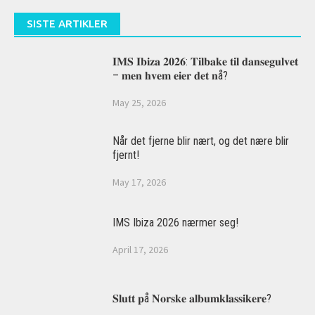
SISTE ARTIKLER
𝐈𝐌𝐒 𝐈𝐛𝐢𝐳𝐚 𝟐𝟎𝟐𝟔: 𝐓𝐢𝐥𝐛𝐚𝐤𝐞 𝐭𝐢𝐥 𝐝𝐚𝐧𝐬𝐞𝐠𝐮𝐥𝐯𝐞𝐭
– 𝐦𝐞𝐧 𝐡𝐯𝐞𝐦 𝐞𝐢𝐞𝐫 𝐝𝐞𝐭 𝐧å?
May 25, 2026
Når det fjerne blir nært, og det nære blir
fjernt!
May 17, 2026
IMS Ibiza 2026 nærmer seg!
April 17, 2026
𝐒𝐥𝐮𝐭𝐭 𝐩å 𝐍𝐨𝐫𝐬𝐤𝐞 𝐚𝐥𝐛𝐮𝐦𝐤𝐥𝐚𝐬𝐬𝐢𝐤𝐞𝐫𝐞?