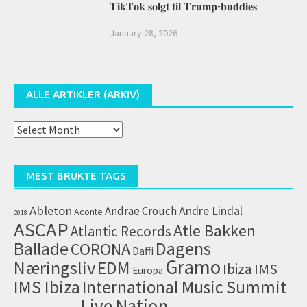
𝐓𝐢𝐤𝐓𝐨𝐤 𝐬𝐨𝐥𝐠𝐭 𝐭𝐢𝐥 𝐓𝐫𝐮𝐦𝐩-𝐛𝐮𝐝𝐝𝐢𝐞𝐬
January 28, 2026
ALLE ARTIKLER (ARKIV)
Alle
artikler
(arkiv)
MEST BRUKTE TAGS
Ableton
Andrae Crouch
Andre Lindal
Aconte
2018
ASCAP
Atle Bakken
Atlantic Records
Dagens
Ballade
CORONA
Daffi
Gramo
Næringsliv
EDM
IMS
Ibiza
Europa
IMS Ibiza
International Music Summit
Live Nation