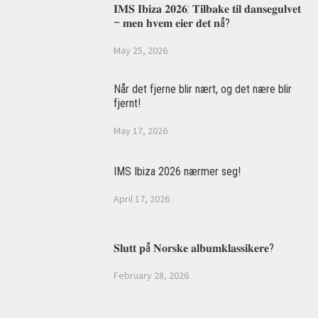
𝐈𝐌𝐒 𝐈𝐛𝐢𝐳𝐚 𝟐𝟎𝟐𝟔: 𝐓𝐢𝐥𝐛𝐚𝐤𝐞 𝐭𝐢𝐥 𝐝𝐚𝐧𝐬𝐞𝐠𝐮𝐥𝐯𝐞𝐭
– 𝐦𝐞𝐧 𝐡𝐯𝐞𝐦 𝐞𝐢𝐞𝐫 𝐝𝐞𝐭 𝐧å?
May 25, 2026
Når det fjerne blir nært, og det nære blir
fjernt!
May 17, 2026
IMS Ibiza 2026 nærmer seg!
April 17, 2026
𝐒𝐥𝐮𝐭𝐭 𝐩å 𝐍𝐨𝐫𝐬𝐤𝐞 𝐚𝐥𝐛𝐮𝐦𝐤𝐥𝐚𝐬𝐬𝐢𝐤𝐞𝐫𝐞?
February 28, 2026