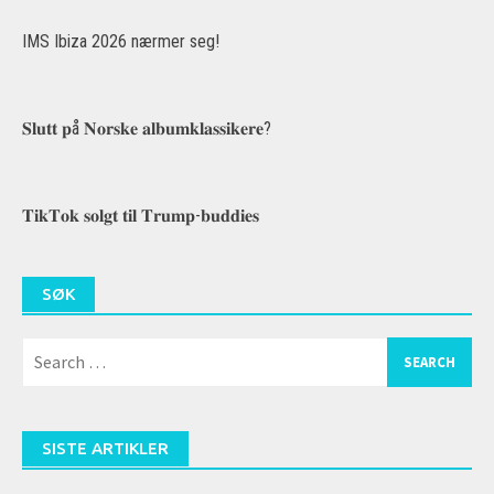
IMS Ibiza 2026 nærmer seg!
𝐒𝐥𝐮𝐭𝐭 𝐩å 𝐍𝐨𝐫𝐬𝐤𝐞 𝐚𝐥𝐛𝐮𝐦𝐤𝐥𝐚𝐬𝐬𝐢𝐤𝐞𝐫𝐞?
𝐓𝐢𝐤𝐓𝐨𝐤 𝐬𝐨𝐥𝐠𝐭 𝐭𝐢𝐥 𝐓𝐫𝐮𝐦𝐩-𝐛𝐮𝐝𝐝𝐢𝐞𝐬
SØK
Search
for:
SISTE ARTIKLER