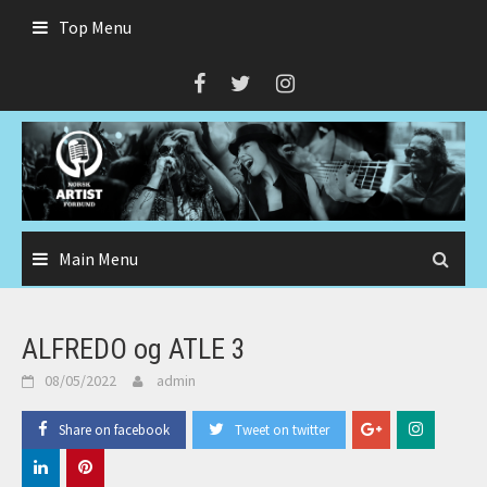
Skip
Top Menu
to
content
Main Menu
ALFREDO og ATLE 3
08/05/2022
admin
Share on facebook
Tweet on twitter