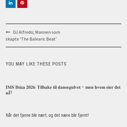
Post
DJ Alfredo; Mannen som
navigation
skapte ‘The Balearic Beat’
YOU MAY LIKE THESE POSTS
𝐈𝐌𝐒 𝐈𝐛𝐢𝐳𝐚 𝟐𝟎𝟐𝟔: 𝐓𝐢𝐥𝐛𝐚𝐤𝐞 𝐭𝐢𝐥 𝐝𝐚𝐧𝐬𝐞𝐠𝐮𝐥𝐯𝐞𝐭 – 𝐦𝐞𝐧 𝐡𝐯𝐞𝐦 𝐞𝐢𝐞𝐫 𝐝𝐞𝐭
𝐧å?
Når det fjerne blir nært, og det nære blir fjernt!