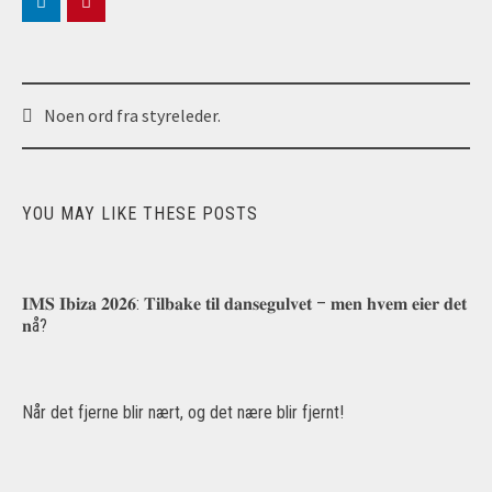
Post
Noen ord fra styreleder.
navigation
YOU MAY LIKE THESE POSTS
𝐈𝐌𝐒 𝐈𝐛𝐢𝐳𝐚 𝟐𝟎𝟐𝟔: 𝐓𝐢𝐥𝐛𝐚𝐤𝐞 𝐭𝐢𝐥 𝐝𝐚𝐧𝐬𝐞𝐠𝐮𝐥𝐯𝐞𝐭 – 𝐦𝐞𝐧 𝐡𝐯𝐞𝐦 𝐞𝐢𝐞𝐫 𝐝𝐞𝐭
𝐧å?
Når det fjerne blir nært, og det nære blir fjernt!