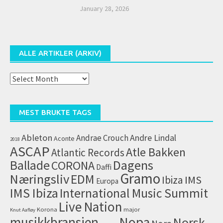
January 28, 2026
ALLE ARTIKLER (ARKIV)
Alle
artikler
(arkiv)
MEST BRUKTE TAGS
Ableton
Andrae Crouch
Andre Lindal
Aconte
2018
ASCAP
Atle Bakken
Atlantic Records
Dagens
Ballade
CORONA
Daffi
Gramo
Næringsliv
EDM
IMS
Ibiza
Europa
IMS Ibiza
International Music Summit
Live Nation
Korona
major
Knut Aafløy
musikkbransjen
Nopa
Norsk