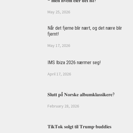
– 𝐦𝐞𝐧 𝐡𝐯𝐞𝐦 𝐞𝐢𝐞𝐫 𝐝𝐞𝐭 𝐧å?
May 25, 2026
Når det fjerne blir nært, og det nære blir
fjernt!
May 17, 2026
IMS Ibiza 2026 nærmer seg!
April 17, 2026
𝐒𝐥𝐮𝐭𝐭 𝐩å 𝐍𝐨𝐫𝐬𝐤𝐞 𝐚𝐥𝐛𝐮𝐦𝐤𝐥𝐚𝐬𝐬𝐢𝐤𝐞𝐫𝐞?
February 28, 2026
𝐓𝐢𝐤𝐓𝐨𝐤 𝐬𝐨𝐥𝐠𝐭 𝐭𝐢𝐥 𝐓𝐫𝐮𝐦𝐩-𝐛𝐮𝐝𝐝𝐢𝐞𝐬