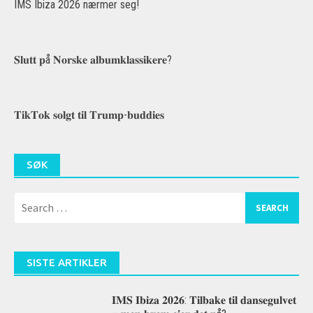
IMS Ibiza 2026 nærmer seg!
𝐒𝐥𝐮𝐭𝐭 𝐩å 𝐍𝐨𝐫𝐬𝐤𝐞 𝐚𝐥𝐛𝐮𝐦𝐤𝐥𝐚𝐬𝐬𝐢𝐤𝐞𝐫𝐞?
𝐓𝐢𝐤𝐓𝐨𝐤 𝐬𝐨𝐥𝐠𝐭 𝐭𝐢𝐥 𝐓𝐫𝐮𝐦𝐩-𝐛𝐮𝐝𝐝𝐢𝐞𝐬
SØK
Search
for:
SISTE ARTIKLER
𝐈𝐌𝐒 𝐈𝐛𝐢𝐳𝐚 𝟐𝟎𝟐𝟔: 𝐓𝐢𝐥𝐛𝐚𝐤𝐞 𝐭𝐢𝐥 𝐝𝐚𝐧𝐬𝐞𝐠𝐮𝐥𝐯𝐞𝐭