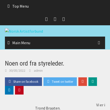
Skip
Top Menu
to
content
Main Menu
Noen ord fra styreleder.
30/05/2022
admin
Share on facebook
Tweet on twitter
Vi er i
Trond Braaten.