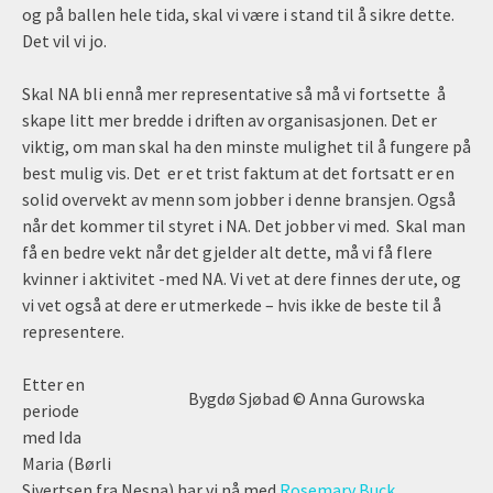
og på ballen hele tida, skal vi være i stand til å sikre dette.
Det vil vi jo.
Skal NA bli ennå mer representative så må vi fortsette å
skape litt mer bredde i driften av organisasjonen. Det er
viktig, om man skal ha den minste mulighet til å fungere på
best mulig vis. Det er et trist faktum at det fortsatt er en
solid overvekt av menn som jobber i denne bransjen. Også
når det kommer til styret i NA. Det jobber vi med. Skal man
få en bedre vekt når det gjelder alt dette, må vi få flere
kvinner i aktivitet -med NA. Vi vet at dere finnes der ute, og
vi vet også at dere er utmerkede – hvis ikke de beste til å
representere.
Etter en
Bygdø Sjøbad © Anna Gurowska
periode
med Ida
Maria (Børli
Sivertsen fra Nesna) har vi nå med
Rosemary Buck