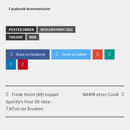
Facebook-kommentarer
POSTED UNDER
MEDLEMSSKRIV 2021
TAGGED
MAN
Share on facebook
Tweet on twitter
Post
Frode Holm (69) toppet
NAMM etter Covid
navigation
Spotify’s Viral-50-liste -
TikTok var årsaken