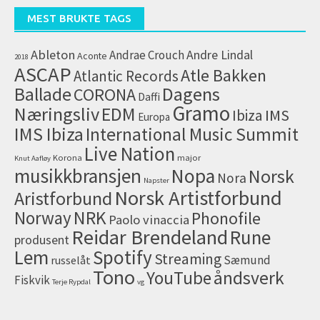
(arkiv)
MEST BRUKTE TAGS
Ableton
Andrae Crouch
Andre Lindal
Aconte
2018
ASCAP
Atle Bakken
Atlantic Records
Dagens
Ballade
CORONA
Daffi
Gramo
Næringsliv
EDM
IMS
Ibiza
Europa
IMS Ibiza
International Music Summit
Live Nation
Korona
major
Knut Aafløy
musikkbransjen
Nopa
Norsk
Nora
Napster
Norsk Artistforbund
Aristforbund
NRK
Norway
Phonofile
Paolo vinaccia
Reidar Brendeland
Rune
produsent
Lem
Spotify
Streaming
Sæmund
russelåt
Tono
åndsverk
YouTube
Fiskvik
Terje Rypdal
vg