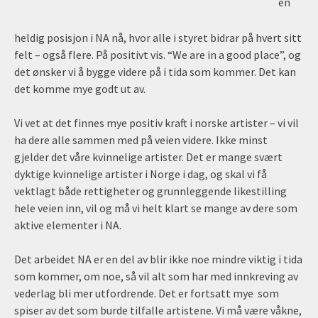
en
heldig posisjon i NA nå, hvor alle i styret bidrar på hvert sitt
felt – også flere. På positivt vis. “We are in a good place”, og
det ønsker vi å bygge videre på i tida som kommer. Det kan
det komme mye godt ut av.
Vi vet at det finnes mye positiv kraft i norske artister – vi vil
ha dere alle sammen med på veien videre. Ikke minst
gjelder det våre kvinnelige artister. Det er mange svært
dyktige kvinnelige artister i Norge i dag, og skal vi få
vektlagt både rettigheter og grunnleggende likestilling
hele veien inn, vil og må vi helt klart se mange av dere som
aktive elementer i NA.
Det arbeidet NA er en del av blir ikke noe mindre viktig i tida
som kommer, om noe, så vil alt som har med innkreving av
vederlag bli mer utfordrende. Det er fortsatt mye som
spiser av det som burde tilfalle artistene. Vi må være våkne,