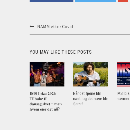
Post
NAMM etter Covid
navigation
YOU MAY LIKE THESE POSTS
𝐈𝐌𝐒 𝐈𝐛𝐢𝐳𝐚 𝟐𝟎𝟐𝟔:
Når det fjerne blir
IMS Ibi
𝐓𝐢𝐥𝐛𝐚𝐤𝐞 𝐭𝐢𝐥
nært, og det nære blir
nærmer 
𝐝𝐚𝐧𝐬𝐞𝐠𝐮𝐥𝐯𝐞𝐭 – 𝐦𝐞𝐧
fjernt!
𝐡𝐯𝐞𝐦 𝐞𝐢𝐞𝐫 𝐝𝐞𝐭 𝐧å?