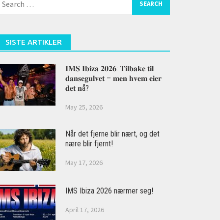
or:
SISTE ARTIKLER
𝐈𝐌𝐒 𝐈𝐛𝐢𝐳𝐚 𝟐𝟎𝟐𝟔: 𝐓𝐢𝐥𝐛𝐚𝐤𝐞 𝐭𝐢𝐥
𝐝𝐚𝐧𝐬𝐞𝐠𝐮𝐥𝐯𝐞𝐭 – 𝐦𝐞𝐧 𝐡𝐯𝐞𝐦 𝐞𝐢𝐞𝐫
𝐝𝐞𝐭 𝐧å?
May 25, 2026
Når det fjerne blir nært, og det
nære blir fjernt!
May 17, 2026
IMS Ibiza 2026 nærmer seg!
April 17, 2026