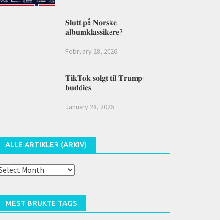
𝐒𝐥𝐮𝐭𝐭 𝐩å 𝐍𝐨𝐫𝐬𝐤𝐞
𝐚𝐥𝐛𝐮𝐦𝐤𝐥𝐚𝐬𝐬𝐢𝐤𝐞𝐫𝐞?
February 28, 2026
𝐓𝐢𝐤𝐓𝐨𝐤 𝐬𝐨𝐥𝐠𝐭 𝐭𝐢𝐥 𝐓𝐫𝐮𝐦𝐩-
𝐛𝐮𝐝𝐝𝐢𝐞𝐬
January 28, 2026
ALLE ARTIKLER (ARKIV)
lle
rtikler
arkiv)
MEST BRUKTE TAGS