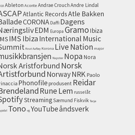
Ableton
Andrae Crouch
Andre Lindal
Aconte
018
ASCAP
Atle Bakken
Atlantic Records
Dagens
Ballade
CORONA
Daffi
Gramo
Næringsliv
EDM
Ibiza
Europa
IMS Ibiza
International Music
IMS
Live Nation
Summit
Korona
major
Knut Aafløy
musikkbransjen
Nopa
Nora
Napster
Norsk
Norsk Aristforbund
Artistforbund
NRK
Norway
Paolo
Reidar
Phonofile
vinaccia
produsent
Brendeland
Rune Lem
russelåt
Spotify
Streaming
Sæmund Fiskvik
Terje
Tono
åndsverk
YouTube
ypdal
vg