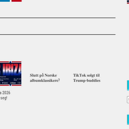
𝐒𝐥𝐮𝐭𝐭 𝐩å 𝐍𝐨𝐫𝐬𝐤𝐞
𝐓𝐢𝐤𝐓𝐨𝐤 𝐬𝐨𝐥𝐠𝐭 𝐭𝐢𝐥
𝐚𝐥𝐛𝐮𝐦𝐤𝐥𝐚𝐬𝐬𝐢𝐤𝐞𝐫𝐞?
𝐓𝐫𝐮𝐦𝐩-𝐛𝐮𝐝𝐝𝐢𝐞𝐬
za 2026
seg!
A
a
(