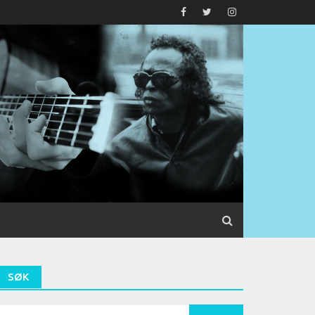
SØK
earch