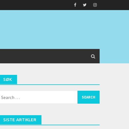
SØK
earch
or:
SISTE ARTIKLER