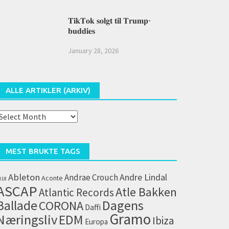
𝐓𝐢𝐤𝐓𝐨𝐤 𝐬𝐨𝐥𝐠𝐭 𝐭𝐢𝐥 𝐓𝐫𝐮𝐦𝐩-
𝐛𝐮𝐝𝐝𝐢𝐞𝐬
January 28, 2026
ALLE ARTIKLER (ARKIV)
lle
rtikler
arkiv)
MEST BRUKTE TAGS
Ableton
Andrae Crouch
Andre Lindal
Aconte
018
ASCAP
Atle Bakken
Atlantic Records
Dagens
Ballade
CORONA
Daffi
Gramo
Næringsliv
EDM
Ibiza
Europa