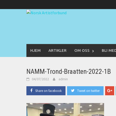
Skip
to
content
HJEM
ARTIKLER
OM OSS
BLI ME
NAMM-Trond-Braatten-2022-1B
04/07/2022
admin
Share on facebook
Tweet on twitter