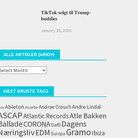
𝐓𝐢𝐤𝐓𝐨𝐤 𝐬𝐨𝐥𝐠𝐭 𝐭𝐢𝐥 𝐓𝐫𝐮𝐦𝐩-
𝐛𝐮𝐝𝐝𝐢𝐞𝐬
January 28, 2026
ALLE ARTIKLER (ARKIV)
lle
rtikler
arkiv)
MEST BRUKTE TAGS
Ableton
Andrae Crouch
Andre Lindal
Aconte
018
ASCAP
Atle Bakken
Atlantic Records
Dagens
Ballade
CORONA
Daffi
Gramo
Næringsliv
EDM
Ibiza
Europa