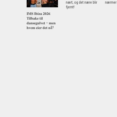
nært, og det nære blir
nærmer 
fjernt!
𝐈𝐌𝐒 𝐈𝐛𝐢𝐳𝐚 𝟐𝟎𝟐𝟔:
𝐓𝐢𝐥𝐛𝐚𝐤𝐞 𝐭𝐢𝐥
𝐝𝐚𝐧𝐬𝐞𝐠𝐮𝐥𝐯𝐞𝐭 – 𝐦𝐞𝐧
𝐡𝐯𝐞𝐦 𝐞𝐢𝐞𝐫 𝐝𝐞𝐭 𝐧å?