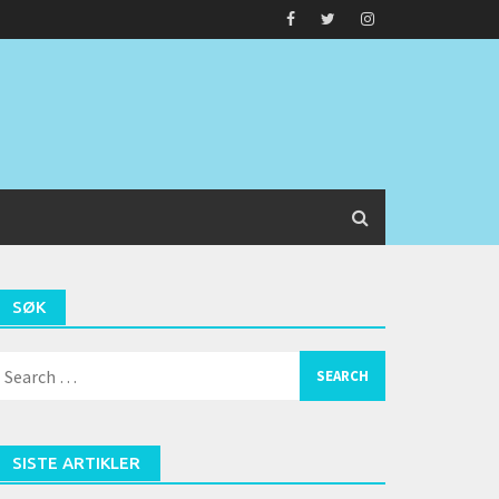
SØK
earch
or:
SISTE ARTIKLER