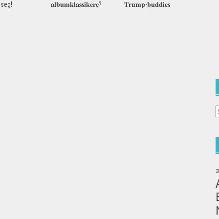
seg!
𝐚𝐥𝐛𝐮𝐦𝐤𝐥𝐚𝐬𝐬𝐢𝐤𝐞𝐫𝐞?
𝐓𝐫𝐮𝐦𝐩-𝐛𝐮𝐝𝐝𝐢𝐞𝐬
A
a
(
2