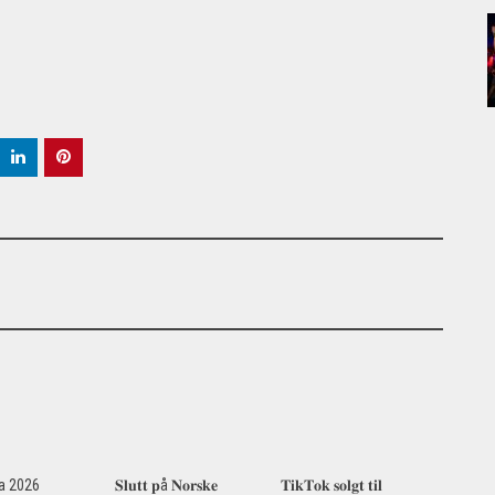
za 2026
𝐒𝐥𝐮𝐭𝐭 𝐩å 𝐍𝐨𝐫𝐬𝐤𝐞
𝐓𝐢𝐤𝐓𝐨𝐤 𝐬𝐨𝐥𝐠𝐭 𝐭𝐢𝐥