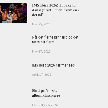
𝐈𝐌𝐒 𝐈𝐛𝐢𝐳𝐚 𝟐𝟎𝟐𝟔: 𝐓𝐢𝐥𝐛𝐚𝐤𝐞 𝐭𝐢𝐥
𝐝𝐚𝐧𝐬𝐞𝐠𝐮𝐥𝐯𝐞𝐭 – 𝐦𝐞𝐧 𝐡𝐯𝐞𝐦 𝐞𝐢𝐞𝐫
𝐝𝐞𝐭 𝐧å?
May 25, 2026
Når det fjerne blir nært, og det
nære blir fjernt!
May 17, 2026
IMS Ibiza 2026 nærmer seg!
April 17, 2026
𝐒𝐥𝐮𝐭𝐭 𝐩å 𝐍𝐨𝐫𝐬𝐤𝐞
𝐚𝐥𝐛𝐮𝐦𝐤𝐥𝐚𝐬𝐬𝐢𝐤𝐞𝐫𝐞?
February 28, 2026