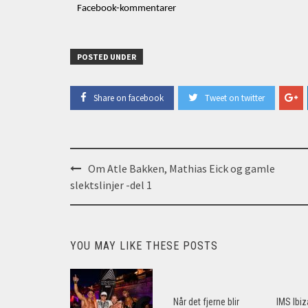
Facebook-kommentarer
POSTED UNDER
Share on facebook
Tweet on twitter
Post
Om Atle Bakken, Mathias Eick og gamle
navigation
slektslinjer -del 1
YOU MAY LIKE THESE POSTS
Når det fjerne blir
IMS Ibi