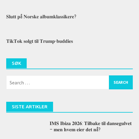
𝐒𝐥𝐮𝐭𝐭 𝐩å 𝐍𝐨𝐫𝐬𝐤𝐞 𝐚𝐥𝐛𝐮𝐦𝐤𝐥𝐚𝐬𝐬𝐢𝐤𝐞𝐫𝐞?
𝐓𝐢𝐤𝐓𝐨𝐤 𝐬𝐨𝐥𝐠𝐭 𝐭𝐢𝐥 𝐓𝐫𝐮𝐦𝐩-𝐛𝐮𝐝𝐝𝐢𝐞𝐬
SØK
Search
for:
SISTE ARTIKLER
𝐈𝐌𝐒 𝐈𝐛𝐢𝐳𝐚 𝟐𝟎𝟐𝟔: 𝐓𝐢𝐥𝐛𝐚𝐤𝐞 𝐭𝐢𝐥 𝐝𝐚𝐧𝐬𝐞𝐠𝐮𝐥𝐯𝐞𝐭
– 𝐦𝐞𝐧 𝐡𝐯𝐞𝐦 𝐞𝐢𝐞𝐫 𝐝𝐞𝐭 𝐧å?