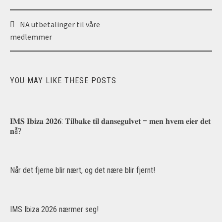
Post
NA utbetalinger til våre
navigation
medlemmer
YOU MAY LIKE THESE POSTS
𝐈𝐌𝐒 𝐈𝐛𝐢𝐳𝐚 𝟐𝟎𝟐𝟔: 𝐓𝐢𝐥𝐛𝐚𝐤𝐞 𝐭𝐢𝐥 𝐝𝐚𝐧𝐬𝐞𝐠𝐮𝐥𝐯𝐞𝐭 – 𝐦𝐞𝐧 𝐡𝐯𝐞𝐦 𝐞𝐢𝐞𝐫 𝐝𝐞𝐭
𝐧å?
Når det fjerne blir nært, og det nære blir fjernt!
IMS Ibiza 2026 nærmer seg!