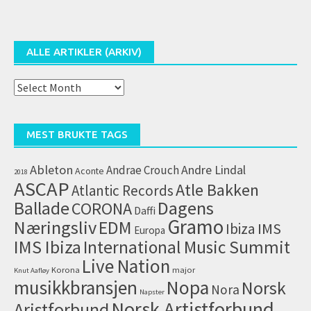
ALLE ARTIKLER (ARKIV)
Alle
artikler
(arkiv)
MEST BRUKTE TAGS
Ableton
Andrae Crouch
Andre Lindal
Aconte
2018
ASCAP
Atle Bakken
Atlantic Records
Dagens
Ballade
CORONA
Daffi
Gramo
Næringsliv
EDM
IMS
Ibiza
Europa
IMS Ibiza
International Music Summit
Live Nation
Korona
major
Knut Aafløy
musikkbransjen
Nopa
Norsk
Nora
Napster
Norsk Artistforbund
Aristforbund