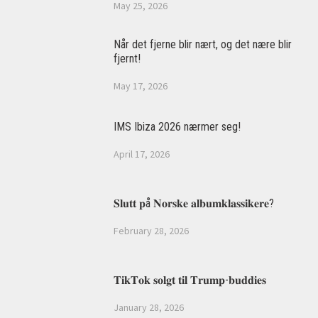
May 25, 2026
Når det fjerne blir nært, og det nære blir
fjernt!
May 17, 2026
IMS Ibiza 2026 nærmer seg!
April 17, 2026
𝐒𝐥𝐮𝐭𝐭 𝐩å 𝐍𝐨𝐫𝐬𝐤𝐞 𝐚𝐥𝐛𝐮𝐦𝐤𝐥𝐚𝐬𝐬𝐢𝐤𝐞𝐫𝐞?
February 28, 2026
𝐓𝐢𝐤𝐓𝐨𝐤 𝐬𝐨𝐥𝐠𝐭 𝐭𝐢𝐥 𝐓𝐫𝐮𝐦𝐩-𝐛𝐮𝐝𝐝𝐢𝐞𝐬
January 28, 2026