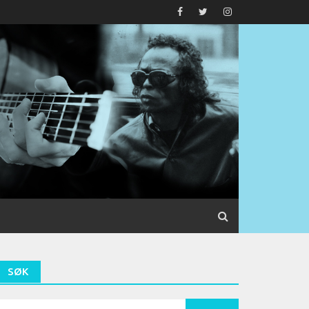
SØK
earch