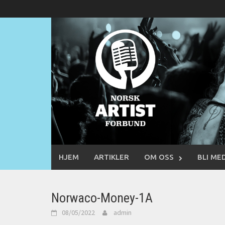
Skip
to
content
HJEM
ARTIKLER
OM OSS
BLI ME
Norwaco-Money-1A
08/05/2022
admin