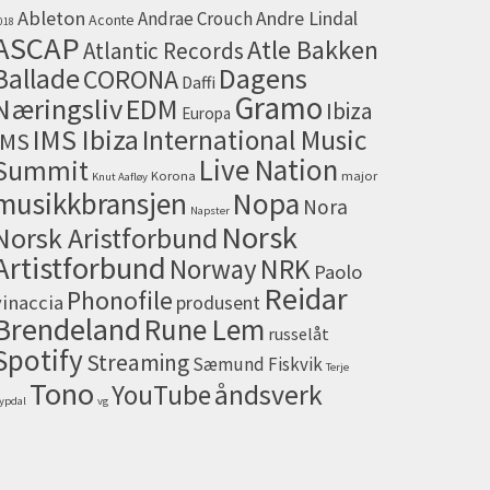
Ableton
Andrae Crouch
Andre Lindal
Aconte
018
ASCAP
Atle Bakken
Atlantic Records
Dagens
Ballade
CORONA
Daffi
Gramo
Næringsliv
EDM
Ibiza
Europa
IMS Ibiza
International Music
IMS
Live Nation
Summit
Korona
major
Knut Aafløy
musikkbransjen
Nopa
Nora
Napster
Norsk
Norsk Aristforbund
Artistforbund
NRK
Norway
Paolo
Reidar
Phonofile
vinaccia
produsent
Brendeland
Rune Lem
russelåt
Spotify
Streaming
Sæmund Fiskvik
Terje
Tono
åndsverk
YouTube
ypdal
vg