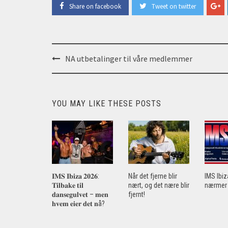
Share on facebook
Tweet on twitter
Post
NA utbetalinger til våre medlemmer
navigation
YOU MAY LIKE THESE POSTS
𝐈𝐌𝐒 𝐈𝐛𝐢𝐳𝐚 𝟐𝟎𝟐𝟔:
Når det fjerne blir
IMS Ibi
𝐓𝐢𝐥𝐛𝐚𝐤𝐞 𝐭𝐢𝐥
nært, og det nære blir
nærmer 
𝐝𝐚𝐧𝐬𝐞𝐠𝐮𝐥𝐯𝐞𝐭 – 𝐦𝐞𝐧
fjernt!
𝐡𝐯𝐞𝐦 𝐞𝐢𝐞𝐫 𝐝𝐞𝐭 𝐧å?