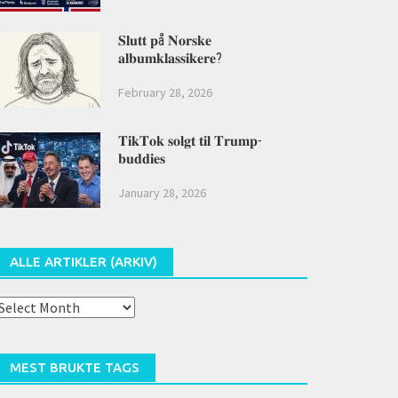
𝐒𝐥𝐮𝐭𝐭 𝐩å 𝐍𝐨𝐫𝐬𝐤𝐞
𝐚𝐥𝐛𝐮𝐦𝐤𝐥𝐚𝐬𝐬𝐢𝐤𝐞𝐫𝐞?
February 28, 2026
𝐓𝐢𝐤𝐓𝐨𝐤 𝐬𝐨𝐥𝐠𝐭 𝐭𝐢𝐥 𝐓𝐫𝐮𝐦𝐩-
𝐛𝐮𝐝𝐝𝐢𝐞𝐬
January 28, 2026
ALLE ARTIKLER (ARKIV)
lle
rtikler
arkiv)
MEST BRUKTE TAGS