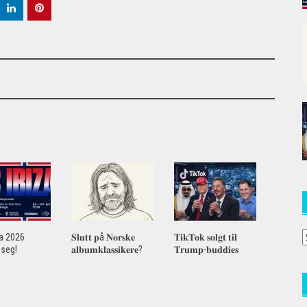
A
za 2026
𝐒𝐥𝐮𝐭𝐭 𝐩å 𝐍𝐨𝐫𝐬𝐤𝐞
𝐓𝐢𝐤𝐓𝐨𝐤 𝐬𝐨𝐥𝐠𝐭 𝐭𝐢𝐥
seg!
𝐚𝐥𝐛𝐮𝐦𝐤𝐥𝐚𝐬𝐬𝐢𝐤𝐞𝐫𝐞?
𝐓𝐫𝐮𝐦𝐩-𝐛𝐮𝐝𝐝𝐢𝐞𝐬
a
(