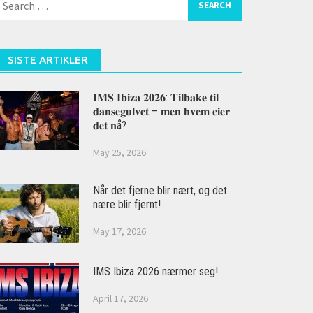
or:
SISTE ARTIKLER
𝐈𝐌𝐒 𝐈𝐛𝐢𝐳𝐚 𝟐𝟎𝟐𝟔: 𝐓𝐢𝐥𝐛𝐚𝐤𝐞 𝐭𝐢𝐥
𝐝𝐚𝐧𝐬𝐞𝐠𝐮𝐥𝐯𝐞𝐭 – 𝐦𝐞𝐧 𝐡𝐯𝐞𝐦 𝐞𝐢𝐞𝐫
𝐝𝐞𝐭 𝐧å?
May 25, 2026
Når det fjerne blir nært, og det
nære blir fjernt!
May 17, 2026
IMS Ibiza 2026 nærmer seg!
April 17, 2026