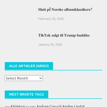
𝐒𝐥𝐮𝐭𝐭 𝐩å 𝐍𝐨𝐫𝐬𝐤𝐞 𝐚𝐥𝐛𝐮𝐦𝐤𝐥𝐚𝐬𝐬𝐢𝐤𝐞𝐫𝐞?
February 28, 2026
𝐓𝐢𝐤𝐓𝐨𝐤 𝐬𝐨𝐥𝐠𝐭 𝐭𝐢𝐥 𝐓𝐫𝐮𝐦𝐩-𝐛𝐮𝐝𝐝𝐢𝐞𝐬
January 28, 2026
ALLE ARTIKLER (ARKIV)
Alle
artikler
(arkiv)
MEST BRUKTE TAGS
Ableton
Andrae Crouch
Andre Lindal
Aconte