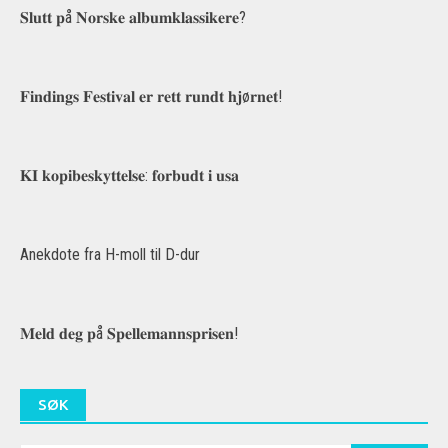
𝐒𝐥𝐮𝐭𝐭 𝐩å 𝐍𝐨𝐫𝐬𝐤𝐞 𝐚𝐥𝐛𝐮𝐦𝐤𝐥𝐚𝐬𝐬𝐢𝐤𝐞𝐫𝐞?
𝐅𝐢𝐧𝐝𝐢𝐧𝐠𝐬 𝐅𝐞𝐬𝐭𝐢𝐯𝐚𝐥 𝐞𝐫 𝐫𝐞𝐭𝐭 𝐫𝐮𝐧𝐝𝐭 𝐡𝐣ø𝐫𝐧𝐞𝐭!
𝐊𝐈 𝐤𝐨𝐩𝐢𝐛𝐞𝐬𝐤𝐲𝐭𝐭𝐞𝐥𝐬𝐞: 𝐟𝐨𝐫𝐛𝐮𝐝𝐭 𝐢 𝐮𝐬𝐚
Anekdote fra H-moll til D-dur
𝐌𝐞𝐥𝐝 𝐝𝐞𝐠 𝐩å 𝐒𝐩𝐞𝐥𝐥𝐞𝐦𝐚𝐧𝐧𝐬𝐩𝐫𝐢𝐬𝐞𝐧!
SØK