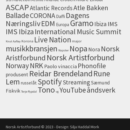
2018
ASCAP
Atle Bakken
Atlantic Records
Dagens
Ballade
CORONA
Daffi
Gramo
Næringsliv
EDM
IMS
Ibiza
Europa
IMS Ibiza
International Music Summit
Live Nation
Korona
major
Knut Aafløy
musikkbransjen
Nopa
Norsk
Nora
Napster
Norsk Artistforbund
Aristforbund
NRK
Norway
Phonofile
Paolo vinaccia
Reidar Brendeland
Rune
produsent
Lem
Spotify
Streaming
Sæmund
russelåt
Tono
åndsverk
YouTube
Fiskvik
Terje Rypdal
vg
Norsk Artistforbund © 2023 - Design:
Silja Haddal Mork