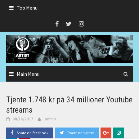
Skip
Top Menu
to
content
Main Menu
Tjente 1.748 kr på 34 millioner Youtube
streams
08/10/2017
admin
Share on facebook
Tweet on twitter