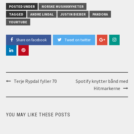
POSTED UNDER
NORSKE MUSIKKNYHETER
TAGGED
ANDRE LINDAL
JUSTIN BIEBER
PANDORA
YOURTUBE
Share on facebook
Tweet on twitter
Post
Terje Rypdal fyller 70
Spotify knytter bånd med
navigation
Hitmarkerne
YOU MAY LIKE THESE POSTS