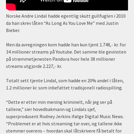
Norske Andre Lindal hadde egentlig skutt gullfuglen i 2010
da han skrev låten “As Long As You Love Me” med Justin
Bieber.
Men da avregningen kom hadde han kun tjent 1.748,- kr. for
34 millioner streams på Youtube. Det samme ble gevinsten
på strømmetjenesten Pandora hvor hele 38 millioner
streams utgjorde 2.227,- kr.
Totalt sett tjente Lindal, som hadde en 20% andel i låten,
1.2 millioner kr. som inbefattet tradisjonell radiospilling.
“Dette er etter min mening kriminelt, når jeg ser på
tallene,” sier hovedbakmann og Lindals sjef,
superprodusent Rodney Jerkins ifølge Digital Music News.
“Problemet er at hvis streaming tar over, og tallene ikke
stemmer overens – hvordan skal låtskrivere få betalt for