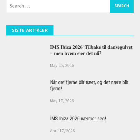
Search
for:
SISTE ARTIKLER
𝐈𝐌𝐒 𝐈𝐛𝐢𝐳𝐚 𝟐𝟎𝟐𝟔: 𝐓𝐢𝐥𝐛𝐚𝐤𝐞 𝐭𝐢𝐥 𝐝𝐚𝐧𝐬𝐞𝐠𝐮𝐥𝐯𝐞𝐭
– 𝐦𝐞𝐧 𝐡𝐯𝐞𝐦 𝐞𝐢𝐞𝐫 𝐝𝐞𝐭 𝐧å?
May 25, 2026
Når det fjerne blir nært, og det nære blir
fjernt!
May 17, 2026
IMS Ibiza 2026 nærmer seg!
April 17, 2026