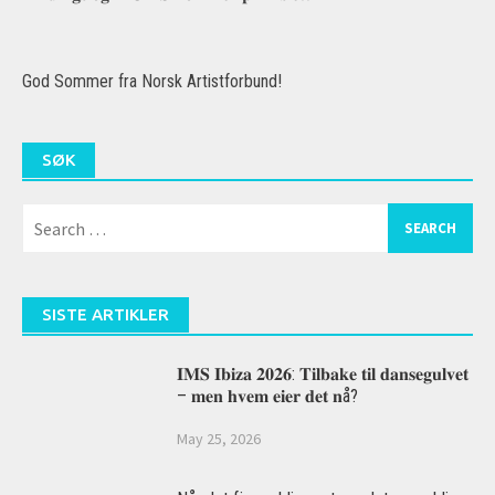
God Sommer fra Norsk Artistforbund!
SØK
Search
for:
SISTE ARTIKLER
𝐈𝐌𝐒 𝐈𝐛𝐢𝐳𝐚 𝟐𝟎𝟐𝟔: 𝐓𝐢𝐥𝐛𝐚𝐤𝐞 𝐭𝐢𝐥 𝐝𝐚𝐧𝐬𝐞𝐠𝐮𝐥𝐯𝐞𝐭
– 𝐦𝐞𝐧 𝐡𝐯𝐞𝐦 𝐞𝐢𝐞𝐫 𝐝𝐞𝐭 𝐧å?
May 25, 2026