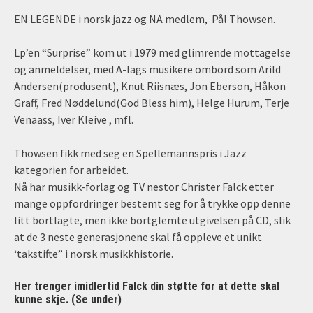
EN LEGENDE i norsk jazz og NA medlem, Pål Thowsen.
Lp’en “Surprise” kom ut i 1979 med glimrende mottagelse
og anmeldelser, med A-lags musikere ombord som Arild
Andersen
(produsent), Knut Riisnæs,
Jon Eberson
, Håkon
Graff, Fred Nøddelund(God Bless him), Helge Hurum, Terje
Venaass, Iver Kleive , mfl.
Thowsen fikk med seg en Spellemannspris i Jazz
kategorien for arbeidet.
Nå har musikk-forlag og TV nestor Christer Falck etter
mange oppfordringer bestemt seg for å trykke opp denne
litt bortlagte, men ikke bortglemte utgivelsen på CD, slik
at de 3 neste generasjonene skal få oppleve et unikt
‘takstifte” i norsk musikkhistorie.
Her trenger imidlertid Falck din støtte for at dette skal
kunne skje. (Se under)