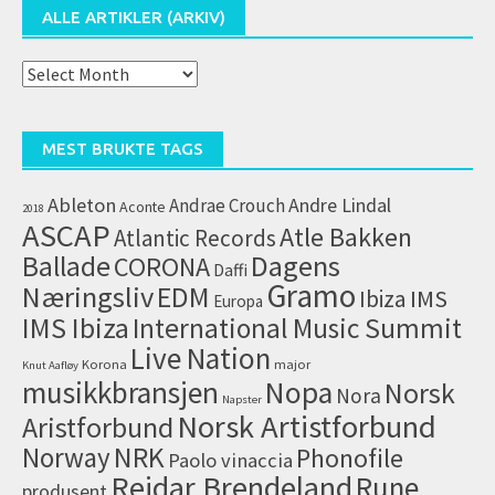
ALLE ARTIKLER (ARKIV)
Alle
artikler
(arkiv)
MEST BRUKTE TAGS
Ableton
Andrae Crouch
Andre Lindal
Aconte
2018
ASCAP
Atle Bakken
Atlantic Records
Dagens
Ballade
CORONA
Daffi
Gramo
Næringsliv
EDM
IMS
Ibiza
Europa
IMS Ibiza
International Music Summit
Live Nation
Korona
major
Knut Aafløy
musikkbransjen
Nopa
Norsk
Nora
Napster
Norsk Artistforbund
Aristforbund
NRK
Norway
Phonofile
Paolo vinaccia
Reidar Brendeland
Rune
produsent