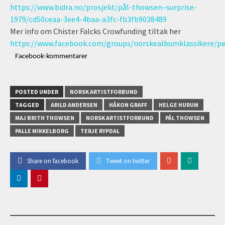
https://www.bidra.no/prosjekt/pål-thowsen–surprise-
1979/cd50ceaa-3ee4-4baa-a3fc-fb3fb9038489
Mer info om Chister Falcks
Crowfunding
tiltak her
https://www.facebook.com/groups/norskealbumklassikere/p
Facebook-kommentarer
POSTED UNDER
NORSK ARTISTFORBUND
TAGGED
ARILD ANDERSEN
HÅKON GRAFF
HELGE HURUM
MAJ BRITH THOWSEN
NORSK ARTISTFORBUND
PÅL THOWSEN
PALLE MIKKELBORG
TERJE RYPDAL
Share on facebook
Tweet on twitter