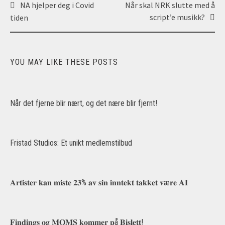
Post
NA hjelper deg i Covid
Når skal NRK slutte med å
navigation
script’e musikk?
tiden
YOU MAY LIKE THESE POSTS
Når det fjerne blir nært, og det nære blir fjernt!
Fristad Studios: Et unikt medlemstilbud
𝐀𝐫𝐭𝐢𝐬𝐭𝐞𝐫 𝐤𝐚𝐧 𝐦𝐢𝐬𝐭𝐞 𝟐𝟑% 𝐚𝐯 𝐬𝐢𝐧 𝐢𝐧𝐧𝐭𝐞𝐤𝐭 𝐭𝐚𝐤𝐤𝐞𝐭 𝐯æ𝐫𝐞 𝐀𝐈
𝐅𝐢𝐧𝐝𝐢𝐧𝐠𝐬 𝐨𝐠 𝐌𝐎𝐌𝐒 𝐤𝐨𝐦𝐦𝐞𝐫 𝐩å 𝐁𝐢𝐬𝐥𝐞𝐭𝐭!