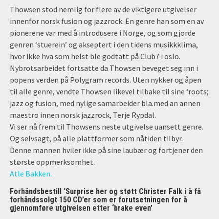
Thowsen stod nemlig for flere av de viktigere utgivelser
innenfor norsk fusion og jazzrock. En genre han som en av
pionerene var med å introdusere i Norge, og som gjorde
genren ‘stuerein’ og akseptert i den tidens musikkklima,
hvor ikke hva som helst ble godtatt på Club7 i oslo.
Nybrotsarbeidet fortsatte da Thowsen beveget seg inn i
popens verden på Polygram records. Uten nykker og åpen
til alle genre, vendte Thowsen likevel tilbake til sine ‘roots;
jazz og fusion, med nylige samarbeider bla.med an annen
maestro innen norsk jazzrock,
Terje Rypdal.
Vi ser nå frem til Thowsens neste utgivelse uansett genre.
Og selvsagt, på alle plattformer som nåtiden tilbyr.
Denne mannen hviler ikke på sine laubær og fortjener den
største oppmerksomhet.
Atle Bakken.
Forhåndsbestill ‘Surprise her og støtt Christer Falk i å få
forhåndssolgt 150 CD’er som er forutsetningen for å
gjennomføre utgivelsen etter ‘brake even’