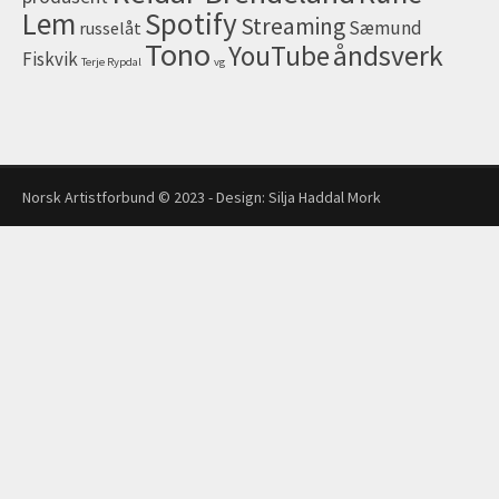
Lem
Spotify
Streaming
Sæmund
russelåt
Tono
åndsverk
YouTube
Fiskvik
Terje Rypdal
vg
Norsk Artistforbund © 2023 - Design:
Silja Haddal Mork