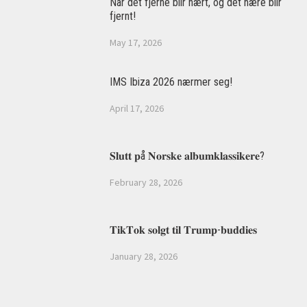
Når det fjerne blir nært, og det nære blir
fjernt!
May 17, 2026
IMS Ibiza 2026 nærmer seg!
April 17, 2026
𝐒𝐥𝐮𝐭𝐭 𝐩å 𝐍𝐨𝐫𝐬𝐤𝐞 𝐚𝐥𝐛𝐮𝐦𝐤𝐥𝐚𝐬𝐬𝐢𝐤𝐞𝐫𝐞?
February 28, 2026
𝐓𝐢𝐤𝐓𝐨𝐤 𝐬𝐨𝐥𝐠𝐭 𝐭𝐢𝐥 𝐓𝐫𝐮𝐦𝐩-𝐛𝐮𝐝𝐝𝐢𝐞𝐬
January 28, 2026