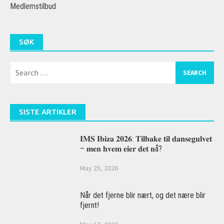
Medlemstilbud
SØK
Search
for:
SISTE ARTIKLER
𝐈𝐌𝐒 𝐈𝐛𝐢𝐳𝐚 𝟐𝟎𝟐𝟔: 𝐓𝐢𝐥𝐛𝐚𝐤𝐞 𝐭𝐢𝐥 𝐝𝐚𝐧𝐬𝐞𝐠𝐮𝐥𝐯𝐞𝐭
– 𝐦𝐞𝐧 𝐡𝐯𝐞𝐦 𝐞𝐢𝐞𝐫 𝐝𝐞𝐭 𝐧å?
May 25, 2026
Når det fjerne blir nært, og det nære blir
fjernt!