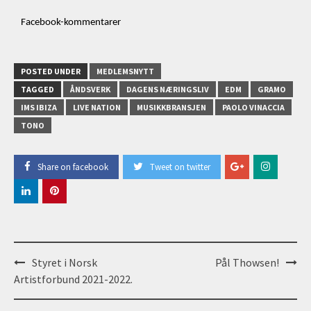
Facebook-kommentarer
POSTED UNDER
MEDLEMSNYTT
TAGGED
ÅNDSVERK
DAGENS NÆRINGSLIV
EDM
GRAMO
IMS IBIZA
LIVE NATION
MUSIKKBRANSJEN
PAOLO VINACCIA
TONO
Share on facebook
Tweet on twitter
Post
Styret i Norsk
Pål Thowsen!
navigation
Artistforbund 2021-2022.