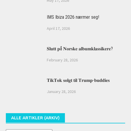
May 17, 2026
IMS Ibiza 2026 nærmer seg!
April 17, 2026
𝐒𝐥𝐮𝐭𝐭 𝐩å 𝐍𝐨𝐫𝐬𝐤𝐞 𝐚𝐥𝐛𝐮𝐦𝐤𝐥𝐚𝐬𝐬𝐢𝐤𝐞𝐫𝐞?
February 28, 2026
𝐓𝐢𝐤𝐓𝐨𝐤 𝐬𝐨𝐥𝐠𝐭 𝐭𝐢𝐥 𝐓𝐫𝐮𝐦𝐩-𝐛𝐮𝐝𝐝𝐢𝐞𝐬
January 28, 2026
ALLE ARTIKLER (ARKIV)