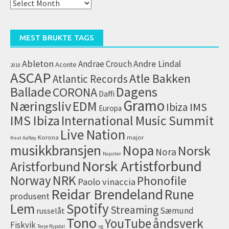
Alle
artikler
(arkiv)
MEST BRUKTE TAGS
Ableton
Andrae Crouch
Andre Lindal
Aconte
2018
ASCAP
Atle Bakken
Atlantic Records
Dagens
Ballade
CORONA
Daffi
Gramo
Næringsliv
EDM
IMS
Ibiza
Europa
IMS Ibiza
International Music Summit
Live Nation
Korona
major
Knut Aafløy
musikkbransjen
Nopa
Norsk
Nora
Napster
Norsk Artistforbund
Aristforbund
NRK
Norway
Phonofile
Paolo vinaccia
Reidar Brendeland
Rune
produsent
Lem
Spotify
Streaming
Sæmund
russelåt
Tono
åndsverk
YouTube
Fiskvik
Terje Rypdal
vg