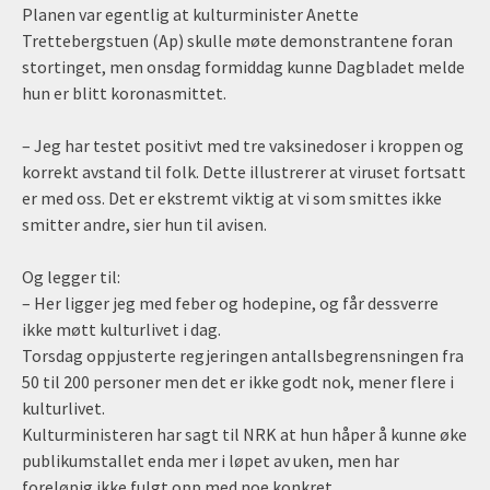
Planen var egentlig at kulturminister Anette
Trettebergstuen (Ap) skulle møte demonstrantene foran
stortinget, men onsdag formiddag kunne Dagbladet melde
hun er blitt koronasmittet.
– Jeg har testet positivt med tre vaksinedoser i kroppen og
korrekt avstand til folk. Dette illustrerer at viruset fortsatt
er med oss. Det er ekstremt viktig at vi som smittes ikke
smitter andre, sier hun til avisen.
Og legger til:
– Her ligger jeg med feber og hodepine, og får dessverre
ikke møtt kulturlivet i dag.
Torsdag oppjusterte regjeringen antallsbegrensningen fra
50 til 200 personer men det er ikke godt nok, mener flere i
kulturlivet.
Kulturministeren har sagt til NRK at hun håper å kunne øke
publikumstallet enda mer i løpet av uken, men har
foreløpig ikke fulgt opp med noe konkret.