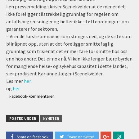
I en pressemelding skriver Scenekvelder at de mener det
ikke foreligger tilstrekkelig grunnlag for regelen om
antallsbegrensninger og heller ikke støtteordninger som
garanterer for sektoren.
– Vi er de første arenaene som stenges ned, og de siste som
blir åpnet opp, uten at det foreligger smittefaglig
grunnlag som tilsier at det er mer fare for smitte hos oss
enn hos andre. Det er nok nå. Vi kan ikke lenger bære byrden
for manglende helse- og sykehuskapasitet i dette landet,
sier produsent Karianne Jæger i Scenekvelder.
Les mer
her
og
her
Facebook-kommentarer
POSTED UNDER
NYHETER
Share on facebook
Tweet on twitter