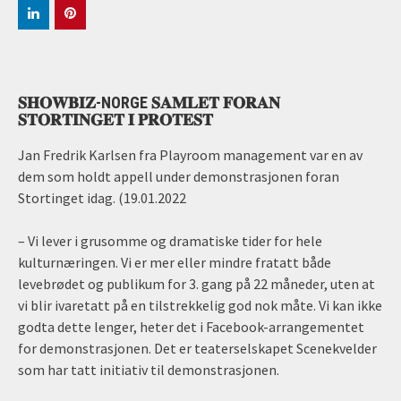
𝐒𝐇𝐎𝐖𝐁𝐈𝐙-NORGE 𝐒𝐀𝐌𝐋𝐄𝐓 𝐅𝐎𝐑𝐀𝐍
𝐒𝐓𝐎𝐑𝐓𝐈𝐍𝐆𝐄𝐓 𝐈 𝐏𝐑𝐎𝐓𝐄𝐒𝐓
Jan Fredrik Karlsen fra Playroom management var en av
dem som holdt appell under demonstrasjonen foran
Stortinget idag. (19.01.2022
– Vi lever i grusomme og dramatiske tider for hele
kulturnæringen. Vi er mer eller mindre fratatt både
levebrødet og publikum for 3. gang på 22 måneder, uten at
vi blir ivaretatt på en tilstrekkelig god nok måte. Vi kan ikke
godta dette lenger, heter det i Facebook-arrangementet
for demonstrasjonen. Det er teaterselskapet Scenekvelder
som har tatt initiativ til demonstrasjonen.