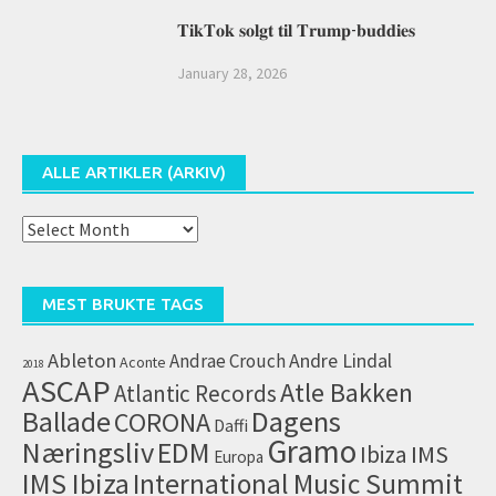
𝐓𝐢𝐤𝐓𝐨𝐤 𝐬𝐨𝐥𝐠𝐭 𝐭𝐢𝐥 𝐓𝐫𝐮𝐦𝐩-𝐛𝐮𝐝𝐝𝐢𝐞𝐬
January 28, 2026
ALLE ARTIKLER (ARKIV)
Alle
artikler
(arkiv)
MEST BRUKTE TAGS
Ableton
Andrae Crouch
Andre Lindal
Aconte
2018
ASCAP
Atle Bakken
Atlantic Records
Dagens
Ballade
CORONA
Daffi
Gramo
Næringsliv
EDM
IMS
Ibiza
Europa
IMS Ibiza
International Music Summit