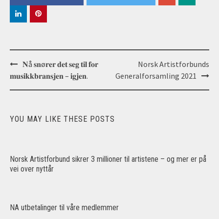
Post
𝐍å 𝐬𝐧ø𝐫𝐞𝐫 𝐝𝐞𝐭 𝐬𝐞𝐠 𝐭𝐢𝐥 𝐟𝐨𝐫
Norsk Artistforbunds
navigation
𝐦𝐮𝐬𝐢𝐤𝐤𝐛𝐫𝐚𝐧𝐬𝐣𝐞𝐧 – 𝐢𝐠𝐣𝐞𝐧.
Generalforsamling 2021
YOU MAY LIKE THESE POSTS
Norsk Artistforbund sikrer 3 millioner til artistene – og mer er på
vei over nyttår
NA utbetalinger til våre medlemmer