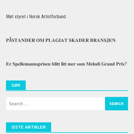
Møt styret i Norsk Artistforbund
𝐏Å𝐒𝐓𝐀𝐍𝐃𝐄𝐑 𝐎𝐌 𝐏𝐋𝐀𝐆𝐈𝐀𝐓 𝐒𝐊𝐀𝐃𝐄𝐑 𝐁𝐑𝐀𝐍𝐒𝐉𝐄𝐍
𝐄𝐫 𝐒𝐩𝐞𝐥𝐥𝐞𝐦𝐚𝐧𝐧𝐬𝐩𝐫𝐢𝐬𝐞𝐧 𝐛𝐥𝐢𝐭𝐭 𝐥𝐢𝐭𝐭 𝐦𝐞𝐫 𝐬𝐨𝐦 𝐌𝐞𝐥𝐨𝐝𝐢 𝐆𝐫𝐚𝐧𝐝 𝐏𝐫𝐢𝐱?
SØK
Search
for:
SISTE ARTIKLER