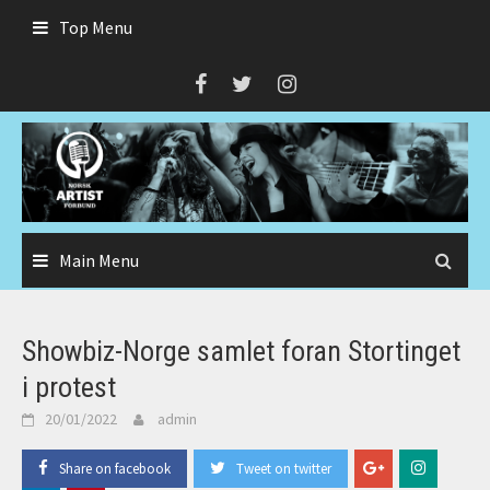
Skip
Top Menu
to
content
Main Menu
Showbiz-Norge samlet foran Stortinget
i protest
20/01/2022
admin
Share on facebook
Tweet on twitter