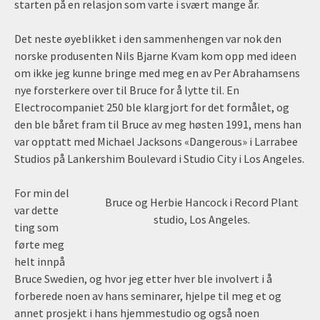
starten på en relasjon som varte i svært mange år.
Det neste øyeblikket i den sammenhengen var nok den
norske produsenten Nils Bjarne Kvam kom opp med ideen
om ikke jeg kunne bringe med meg en av Per Abrahamsens
nye forsterkere over til Bruce for å lytte til. En
Electrocompaniet 250 ble klargjort for det formålet, og
den ble båret fram til Bruce av meg høsten 1991, mens han
var opptatt med Michael Jacksons «Dangerous» i Larrabee
Studios på Lankershim Boulevard i Studio City i Los Angeles.
For min del
Bruce og Herbie Hancock i Record Plant
var dette
studio, Los Angeles.
ting som
førte meg
helt innpå
Bruce Swedien, og hvor jeg etter hver ble involvert i å
forberede noen av hans seminarer, hjelpe til meg et og
annet prosjekt i hans hjemmestudio og også noen