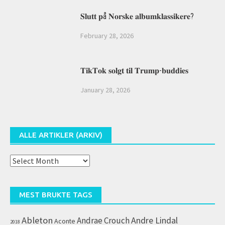
𝐒𝐥𝐮𝐭𝐭 𝐩å 𝐍𝐨𝐫𝐬𝐤𝐞 𝐚𝐥𝐛𝐮𝐦𝐤𝐥𝐚𝐬𝐬𝐢𝐤𝐞𝐫𝐞?
February 28, 2026
𝐓𝐢𝐤𝐓𝐨𝐤 𝐬𝐨𝐥𝐠𝐭 𝐭𝐢𝐥 𝐓𝐫𝐮𝐦𝐩-𝐛𝐮𝐝𝐝𝐢𝐞𝐬
January 28, 2026
ALLE ARTIKLER (ARKIV)
Alle
artikler
(arkiv)
MEST BRUKTE TAGS
Ableton
Andrae Crouch
Andre Lindal
Aconte
2018