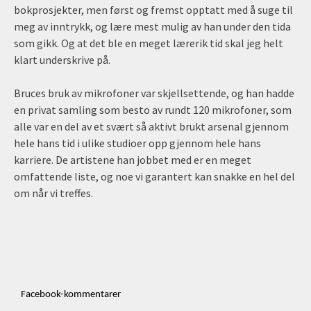
bokprosjekter, men først og fremst opptatt med å suge til
meg av inntrykk, og lære mest mulig av han under den tida
som gikk. Og at det ble en meget lærerik tid skal jeg helt
klart underskrive på.
Bruces bruk av mikrofoner var skjellsettende, og han hadde
en privat samling som besto av rundt 120 mikrofoner, som
alle var en del av et svært så aktivt brukt arsenal gjennom
hele hans tid i ulike studioer opp gjennom hele hans
karriere. De artistene han jobbet med er en meget
omfattende liste, og noe vi garantert kan snakke en hel del
om når vi treffes.
Facebook-kommentarer