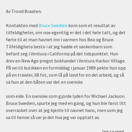
Av Trond Braaten.
Kontakten med
Bruce Swedien
kom som et resultat av
tilfeldigheter, om noe egentlig er det i det hele tatt, og det
førte til at man havnet inn i varmen hos Bea og Bruce.
Tilfeldigheta besto i at jeg hadde et søskenbarn som
befant seg i Ventura i California på det tidspunktet. Hun
drev en New Age preget bokhandel i Ventura Harbor Village.
På vei til butikken en formiddag i januar 1989 pekte hun opp
på en trawler, 68 fot, som lå på land for en del arbeid, og så
sa hun at den båten var det en svenske
som eide. En svenske som gjorde lyden for Michael Jackson.
Bruce Swedien, spurte jeg med en gang, og hun ble først litt
overrasket over at jeg kjente til navnet hans, men som jeg
sa til henne så var jo det hva jeg var opptatt av.
Jeg sa med