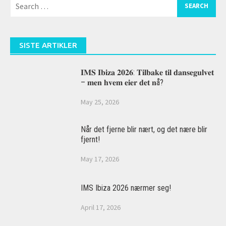
Search
for:
SISTE ARTIKLER
𝐈𝐌𝐒 𝐈𝐛𝐢𝐳𝐚 𝟐𝟎𝟐𝟔: 𝐓𝐢𝐥𝐛𝐚𝐤𝐞 𝐭𝐢𝐥 𝐝𝐚𝐧𝐬𝐞𝐠𝐮𝐥𝐯𝐞𝐭
– 𝐦𝐞𝐧 𝐡𝐯𝐞𝐦 𝐞𝐢𝐞𝐫 𝐝𝐞𝐭 𝐧å?
May 25, 2026
Når det fjerne blir nært, og det nære blir
fjernt!
May 17, 2026
IMS Ibiza 2026 nærmer seg!
April 17, 2026