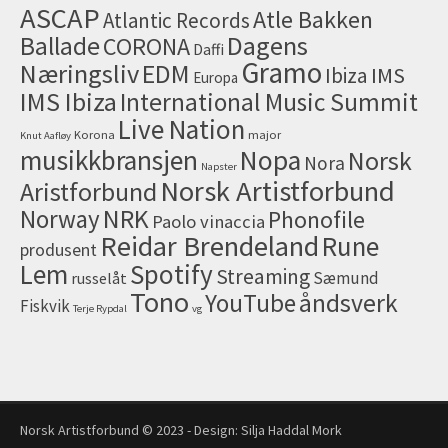
ASCAP
Atle Bakken
Atlantic Records
Dagens
Ballade
CORONA
Daffi
Gramo
Næringsliv
EDM
IMS
Ibiza
Europa
IMS Ibiza
International Music Summit
Live Nation
Korona
major
Knut Aafløy
musikkbransjen
Nopa
Norsk
Nora
Napster
Norsk Artistforbund
Aristforbund
NRK
Norway
Phonofile
Paolo vinaccia
Reidar Brendeland
Rune
produsent
Lem
Spotify
Streaming
Sæmund
russelåt
Tono
åndsverk
YouTube
Fiskvik
Terje Rypdal
vg
Norsk Artistforbund © 2023 - Design:
Silja Haddal Mork