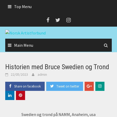
Skip
Top Menu
to
content
Main Menu
Historien med Bruce Swedien og Trond
22/05/2023
admin
Share on facebook
Tweet on twitter
Swedien og trond på NAMM, Anaheim, usa