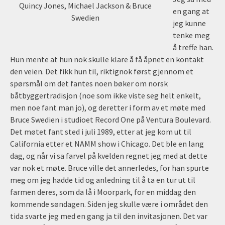
Quincy Jones, Michael Jackson & Bruce
en gang at
Swedien
jeg kunne
tenke meg
å treffe han.
Hun mente at hun nok skulle klare å få åpnet en kontakt
den veien. Det fikk hun til, riktignok først gjennom et
spørsmål om det fantes noen bøker om norsk
båtbyggertradisjon (noe som ikke viste seg helt enkelt,
men noe fant man jo), og deretter i form av et møte med
Bruce Swedien i studioet Record One på Ventura Boulevard.
Det møtet fant sted i juli 1989, etter at jeg kom ut til
California etter et NAMM show i Chicago. Det ble en lang
dag, og når vi sa farvel på kvelden regnet jeg med at dette
var nok et møte. Bruce ville det annerledes, for han spurte
meg om jeg hadde tid og anledning til å ta en tur ut til
farmen deres, som da lå i Moorpark, for en middag den
kommende søndagen. Siden jeg skulle være i området den
tida svarte jeg med en gang ja til den invitasjonen. Det var