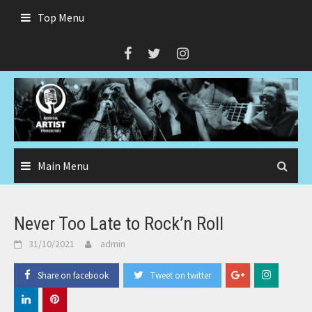
Skip
Top Menu
to
content
Main Menu
Never Too Late to Rock’n Roll
31/10/2021
admin
Share on facebook
Tweet on twitter