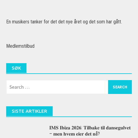
En musikers tanker for det det nye året og det som har gått.
Medlemstilbud
SØK
Search
for:
SISTE ARTIKLER
𝐈𝐌𝐒 𝐈𝐛𝐢𝐳𝐚 𝟐𝟎𝟐𝟔: 𝐓𝐢𝐥𝐛𝐚𝐤𝐞 𝐭𝐢𝐥 𝐝𝐚𝐧𝐬𝐞𝐠𝐮𝐥𝐯𝐞𝐭
– 𝐦𝐞𝐧 𝐡𝐯𝐞𝐦 𝐞𝐢𝐞𝐫 𝐝𝐞𝐭 𝐧å?