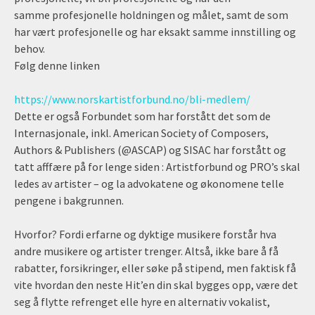
samme profesjonelle holdningen og målet, samt de som
har vært profesjonelle og har eksakt samme innstilling og
behov.
Følg denne linken
https://www.norskartistforbund.no/bli-medlem/
Dette er også Forbundet som har forstått det som de
Internasjonale, inkl. American Society of Composers,
Authors & Publishers (@ASCAP) og SISAC har forstått og
tatt afffære på for lenge siden : Artistforbund og PRO’s skal
ledes av artister – og la advokatene og økonomene telle
pengene i bakgrunnen.
Hvorfor? Fordi erfarne og dyktige musikere forstår hva
andre musikere og artister trenger. Altså, ikke bare å få
rabatter, forsikringer, eller søke på stipend, men faktisk få
vite hvordan den neste Hit’en din skal bygges opp, være det
seg å flytte refrenget elle hyre en alternativ vokalist,