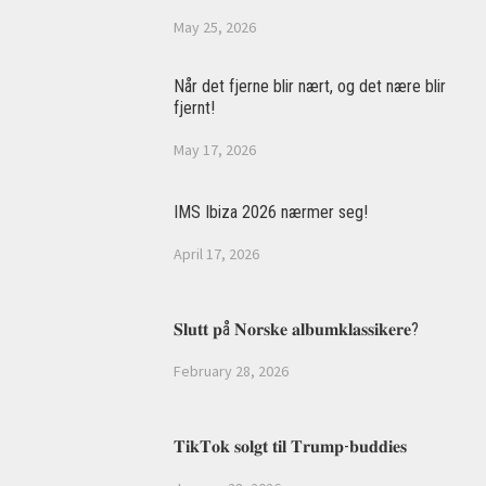
May 25, 2026
Når det fjerne blir nært, og det nære blir
fjernt!
May 17, 2026
IMS Ibiza 2026 nærmer seg!
April 17, 2026
𝐒𝐥𝐮𝐭𝐭 𝐩å 𝐍𝐨𝐫𝐬𝐤𝐞 𝐚𝐥𝐛𝐮𝐦𝐤𝐥𝐚𝐬𝐬𝐢𝐤𝐞𝐫𝐞?
February 28, 2026
𝐓𝐢𝐤𝐓𝐨𝐤 𝐬𝐨𝐥𝐠𝐭 𝐭𝐢𝐥 𝐓𝐫𝐮𝐦𝐩-𝐛𝐮𝐝𝐝𝐢𝐞𝐬