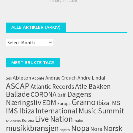
January 28, 2026
ALLE ARTIKLER (ARKIV)
Alle
artikler
(arkiv)
MEST BRUKTE TAGS
Ableton
Andrae Crouch
Andre Lindal
Aconte
2018
ASCAP
Atle Bakken
Atlantic Records
Dagens
Ballade
CORONA
Daffi
Gramo
Næringsliv
EDM
IMS
Ibiza
Europa
IMS Ibiza
International Music Summit
Live Nation
Korona
major
Knut Aafløy
musikkbransjen
Nopa
Norsk
Nora
Napster