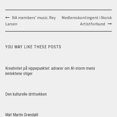
Post
NA members’ music: Rey
Medlemskontingent i Norsk
navigation
Larsen
Artistforbund
YOU MAY LIKE THESE POSTS
Kreativitet på vippepunktet: advarer om AI-storm mens
inntektene stiger
Den kulturelle drittsekken
Møt Martin Grøndahl