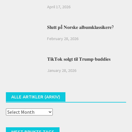
April 17, 2026
𝐒𝐥𝐮𝐭𝐭 𝐩å 𝐍𝐨𝐫𝐬𝐤𝐞 𝐚𝐥𝐛𝐮𝐦𝐤𝐥𝐚𝐬𝐬𝐢𝐤𝐞𝐫𝐞?
February 28, 2026
𝐓𝐢𝐤𝐓𝐨𝐤 𝐬𝐨𝐥𝐠𝐭 𝐭𝐢𝐥 𝐓𝐫𝐮𝐦𝐩-𝐛𝐮𝐝𝐝𝐢𝐞𝐬
January 28, 2026
ALLE ARTIKLER (ARKIV)
Alle
artikler
(arkiv)
MEST BRUKTE TAGS