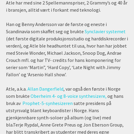
Atle har med sine 2 Spellemannspriser, 2 Grammy’s og 40 år
i bransjen, alltid vært i forkant med teknologi.
Han og Benny Andersson var de første og eneste i
Scandinavia som skaffet seg og brukte
Synclavier systemet
(det første digitale produksjonsstudio og harddiskrecorder i
verden), og Atle ble headhuntet til usa, hvor han har jobbet
med Stevie Wonder, Michael Jackson, Snoop Dog, Andrae
Crouch mfl. og har TV- credits for hans komponering for
serier som ‘Martin”, ‘Hard Copy’, ‘Late Night with Jimmy
Fallon’ og ‘Arsenio Hall show’.
Atle, a.k.a.
Allan Dangerfield
, var også den første i Norge
som brukte
Oberheim 4- og 8-voice synthesizere,
og hans
bruk av
Prophet-5-synhesizeren
satte presidens på
utstyrsvalg blant keyboardister i Norge. Hans
gjenkjennbare synth-soloer på album (og live) med
bla.Terje Rypdal, Anne Grete Preus og Jon Eberson Group,
har blitt transkribert av studenter med deres egne