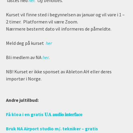
lastes ned
her.
Og beholdes.
Kurset vil finne sted i begynnelsen av januar og vil vare i 1 –
2 timer. Platformen vil være Zoom.
Nærmere bestemt dato vil informeres de påmeldte.
Meld deg på kurset
her
Bli medlem av NA
her
.
NB! Kurset er ikke sponset av Ableton AH eller deres
importør i Norge.
Andre jultilbud:
Få kloa i en gratis 𝐔𝐀 𝐚𝐮𝐝𝐢𝐨 𝐢𝐧𝐭𝐞𝐫𝐟𝐚𝐜𝐞
Bruk NA Airport studio m/. tekniker – gratis