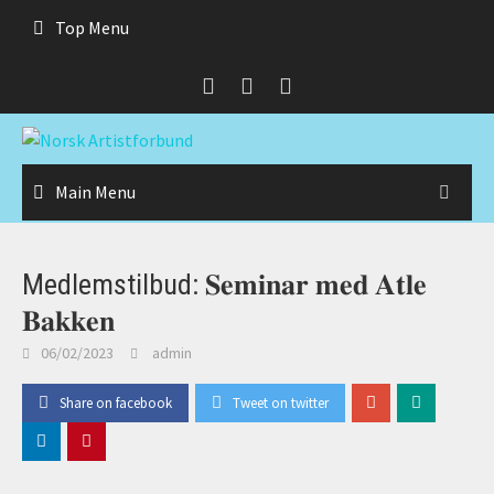
Skip
Top Menu
to
content
Main Menu
Medlemstilbud: 𝐒𝐞𝐦𝐢𝐧𝐚𝐫 𝐦𝐞𝐝 𝐀𝐭𝐥𝐞
𝐁𝐚𝐤𝐤𝐞𝐧
06/02/2023
admin
Share on facebook
Tweet on twitter