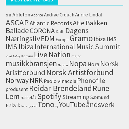
Ableton
Andrae Crouch
Andre Lindal
Aconte
2018
ASCAP
Atle Bakken
Atlantic Records
Dagens
Ballade
CORONA
Daffi
Gramo
Næringsliv
EDM
IMS
Ibiza
Europa
IMS Ibiza
International Music Summit
Live Nation
Korona
major
Knut Aafløy
musikkbransjen
Nopa
Norsk
Nora
Napster
Norsk Artistforbund
Aristforbund
NRK
Norway
Phonofile
Paolo vinaccia
Reidar Brendeland
Rune
produsent
Lem
Spotify
Streaming
Sæmund
russelåt
Tono
åndsverk
YouTube
Fiskvik
Terje Rypdal
vg