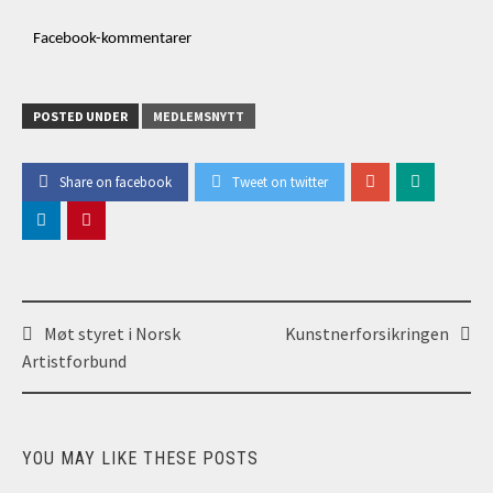
Facebook-kommentarer
POSTED UNDER
MEDLEMSNYTT
Share on facebook
Tweet on twitter
Post
Møt styret i Norsk
Kunstnerforsikringen
navigation
Artistforbund
YOU MAY LIKE THESE POSTS