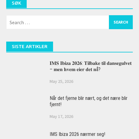
SØK
Search
for:
SISTE ARTIKLER
𝐈𝐌𝐒 𝐈𝐛𝐢𝐳𝐚 𝟐𝟎𝟐𝟔: 𝐓𝐢𝐥𝐛𝐚𝐤𝐞 𝐭𝐢𝐥 𝐝𝐚𝐧𝐬𝐞𝐠𝐮𝐥𝐯𝐞𝐭
– 𝐦𝐞𝐧 𝐡𝐯𝐞𝐦 𝐞𝐢𝐞𝐫 𝐝𝐞𝐭 𝐧å?
May 25, 2026
Når det fjerne blir nært, og det nære blir
fjernt!
May 17, 2026
IMS Ibiza 2026 nærmer seg!